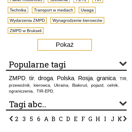
Technika
Transport w mediach
Uwaga
Wydarzenia ZMPD
Wynagrodzenie kierowców
ZMPD w Brukseli
Pokaż
Popularne tagi
ZMPD
tir
droga
Polska
Rosja
granica
TIR
,
,
,
,
,
,
,
przewoźnik
kierowca
Ukraina
Białoruś
pojazd
celnik
,
,
,
,
,
,
ograniczenia
TIR-EPD
,
,
Tagi abc..
2
3
5
6
A
B
C
D
E
F
G
H
I
J
K
L
P
R
S
Ś
T
U
V
W
Z