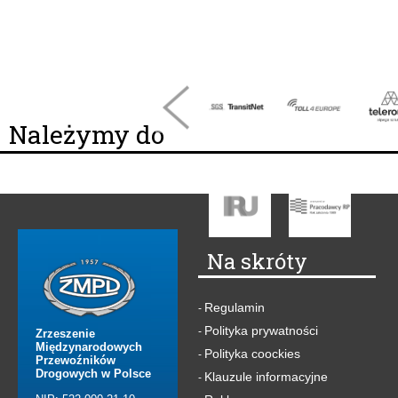
Należymy do
Na skróty
Regulamin
-
Polityka prywatności
-
Zrzeszenie
Międzynarodowych
Polityka coockies
-
Przewoźników
Drogowych w Polsce
Klauzule informacyjne
-