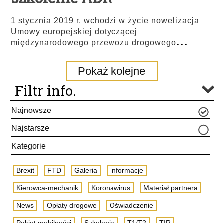
1 stycznia 2019 r. wchodzi w życie nowelizacja
Umowy europejskiej dotyczącej
...
międzynarodowego przewozu drogowego
Pokaż kolejne
Filtr info.
Najnowsze
Najstarsze
Kategorie
Brexit
FTD
Galeria
Informacje
Kierowca-mechanik
Koronawirus
Materiał partnera
News
Opłaty drogowe
Oświadczenie
Pakiet mobilności
Szkolenia
T1/T2
TIR