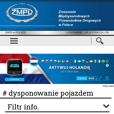
ZMPD w POLSCE
LOGOWANIE
|
REJESTRACJA
| EN
REKLAMA
# dysponowanie pojazdem
Filtr info.