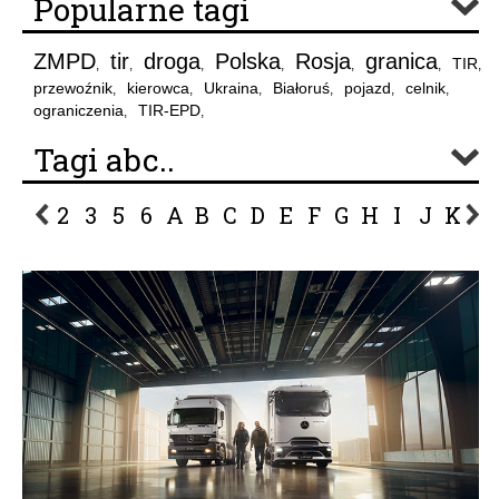
Popularne tagi
ZMPD
tir
droga
Polska
Rosja
granica
TIR
,
,
,
,
,
,
,
przewoźnik
kierowca
Ukraina
Białoruś
pojazd
celnik
,
,
,
,
,
,
ograniczenia
TIR-EPD
,
,
Tagi abc..
2
3
5
6
A
B
C
D
E
F
G
H
I
J
K
L
P
R
S
Ś
T
U
V
W
Z