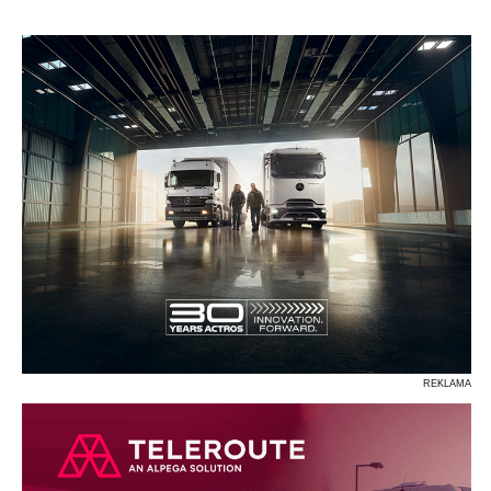
P
R
S
Ś
T
U
V
W
Z
REKLAMA