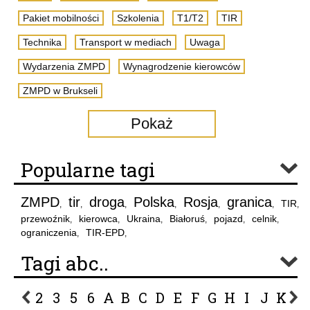
Pakiet mobilności
Szkolenia
T1/T2
TIR
Technika
Transport w mediach
Uwaga
Wydarzenia ZMPD
Wynagrodzenie kierowców
ZMPD w Brukseli
Pokaż
Popularne tagi
ZMPD
tir
droga
Polska
Rosja
granica
TIR
,
,
,
,
,
,
,
przewoźnik
kierowca
Ukraina
Białoruś
pojazd
celnik
,
,
,
,
,
,
ograniczenia
TIR-EPD
,
,
Tagi abc..
2
3
5
6
A
B
C
D
E
F
G
H
I
J
K
L