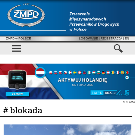
ZMPD w POLSCE
LOGOWANIE
|
REJESTRACJA
| EN
REKLAMA
# blokada