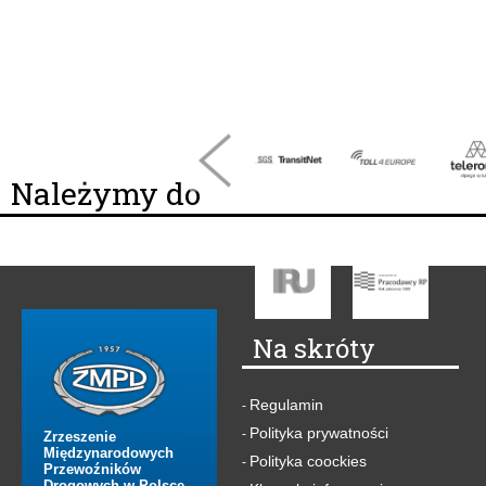
Należymy do
Na skróty
Regulamin
-
Polityka prywatności
-
Zrzeszenie
Międzynarodowych
Polityka coockies
-
Przewoźników
Drogowych w Polsce