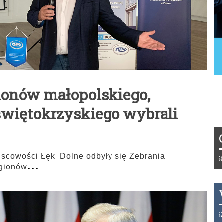
ionów małopolskiego,
świętokrzyskiego wybrali
jscowości Łęki Dolne odbyły się Zebrania
Tydzień 42/2019 r. Niemcy EUR 1,258 Fra
...
gionów
THB 0.1123 USD 3.7320 AUD 2.6284 HKD