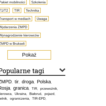
Pakiet mobilności
Szkolenia
T1/T2
TIR
Technika
Transport w mediach
Uwaga
Wydarzenia ZMPD
Wynagrodzenie kierowców
ZMPD w Brukseli
Pokaż
Popularne tagi
ZMPD
tir
droga
Polska
,
,
,
,
Rosja
granica
TIR
przewoźnik
,
,
,
,
ierowca
Ukraina
Białoruś
pojazd
,
,
,
,
elnik
ograniczenia
TIR-EPD
,
,
,