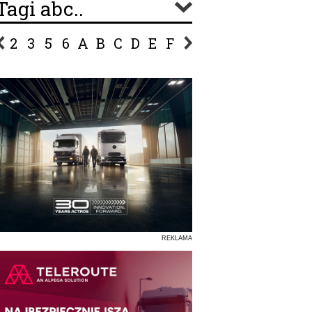
Tagi abc..
2
3
5
6
A
B
C
D
E
F
G
H
I
J
K
L
Ł
P
R
S
Ś
T
U
V
W
Z
REKLAMA