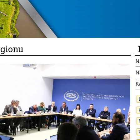
egionu
N
N
K