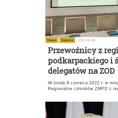
News
Galeria
2022-06-08
Przewoźnicy z reg
podkarpackiego i 
delegatów na ZOD
W środę 8 czerwca 2022 r. w mie
Regionalne członków ZMPD z re