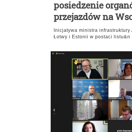
posiedzenie orga
przejazdów na Ws
Inicjatywa ministra infrastruktu
Łotwy i Estonii w postaci listu&n