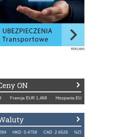
REKLAMA
Ceny ON
ncja EUR 1,468 Hiszpania EUR 1,229 WB GBP 1,318 Rosja R
Waluty
 0.4758 CAD 2.6526 NZD 2.1871 SGD 2.9103 EUR 4.305