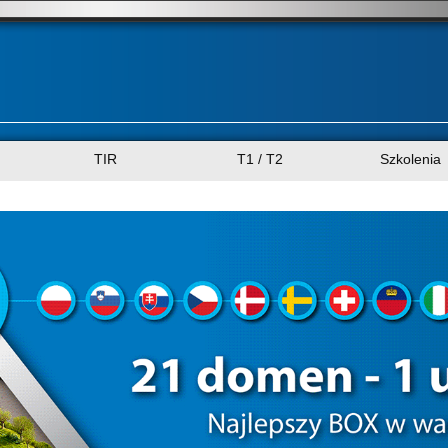
TIR
T1 / T2
Szkolenia