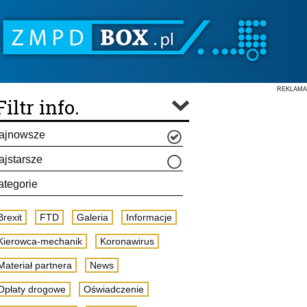
REKLAMA
Filtr info.
ajnowsze
ajstarsze
ategorie
Brexit
FTD
Galeria
Informacje
Kierowca-mechanik
Koronawirus
Materiał partnera
News
Opłaty drogowe
Oświadczenie