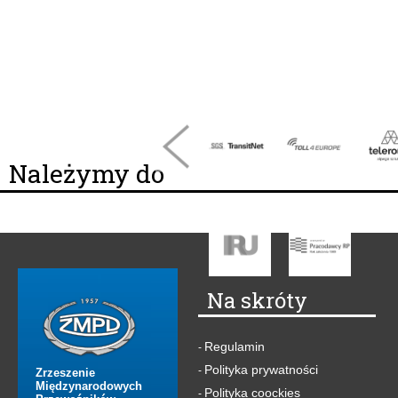
Należymy do
Na skróty
Regulamin
-
Polityka prywatności
-
Zrzeszenie
Międzynarodowych
Polityka coockies
-