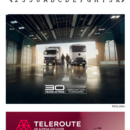
P
R
S
Ś
T
U
V
W
Z
REKLAMA