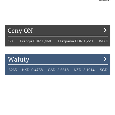
Ceny ON
 1,258 Francja EUR 1,468 Hiszpania EUR 1,229 WB GBP 1,3
Waluty
.6265 HKD 0.4758 CAD 2.6618 NZD 2.1914 SGD 2.9123