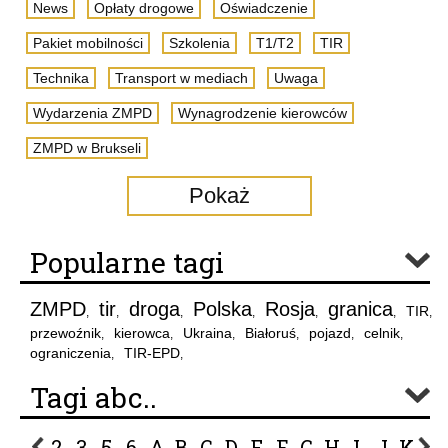
News
Opłaty drogowe
Oświadczenie
Pakiet mobilności
Szkolenia
T1/T2
TIR
Technika
Transport w mediach
Uwaga
Wydarzenia ZMPD
Wynagrodzenie kierowców
ZMPD w Brukseli
Pokaż
Popularne tagi
ZMPD
tir
droga
Polska
Rosja
granica
TIR
,
,
,
,
,
,
,
przewoźnik
kierowca
Ukraina
Białoruś
pojazd
celnik
,
,
,
,
,
,
ograniczenia
TIR-EPD
,
,
Tagi abc..
2
3
5
6
A
B
C
D
E
F
G
H
I
J
K
L