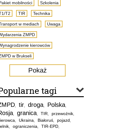
Pakiet mobilności
Szkolenia
T1/T2
TIR
Technika
Transport w mediach
Uwaga
Wydarzenia ZMPD
Wynagrodzenie kierowców
ZMPD w Brukseli
Pokaż
Popularne tagi
ZMPD
tir
droga
Polska
,
,
,
,
Rosja
granica
TIR
przewoźnik
,
,
,
,
ierowca
Ukraina
Białoruś
pojazd
,
,
,
,
elnik
ograniczenia
TIR-EPD
,
,
,