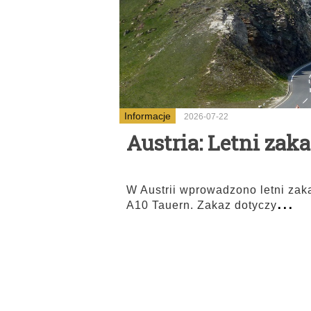
Informacje
2026-07-22
Austria: Letni zak
W Austrii wprowadzono letni zak
...
A10 Tauern. Zakaz dotyczy