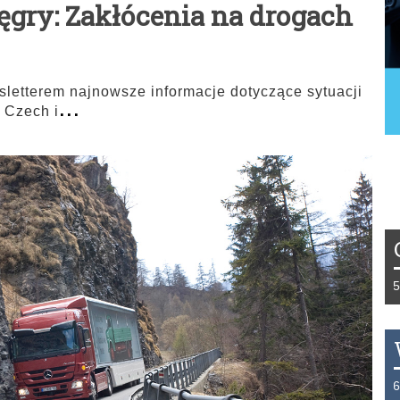
ęgry: Zakłócenia na drogach
letterem najnowsze informacje dotyczące sytuacji
...
 Czech i
Tydzień 42/2019 r. Niemcy EUR 1,258 Fra
THB 0.1123 USD 3.7320 AUD 2.6284 HK