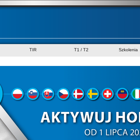
TIR
T1 / T2
Szkolenia