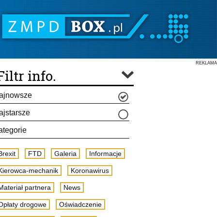
REKLAMA
Filtr info.
ajnowsze
ajstarsze
ategorie
Brexit
FTD
Galeria
Informacje
Kierowca-mechanik
Koronawirus
Materiał partnera
News
Opłaty drogowe
Oświadczenie