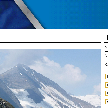
N
N
K