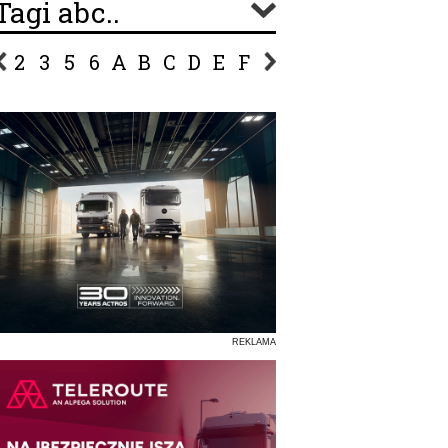
Tagi abc..
2
3
5
6
A
B
C
D
E
F
G
H
I
J
K
L
Ł
P
R
S
Ś
T
U
V
W
Z
REKLAMA