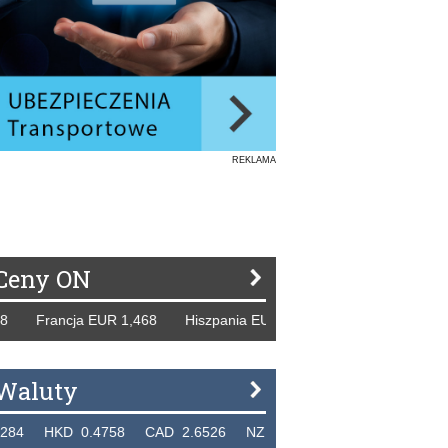
REKLAMA
Ceny ON
ncja EUR 1,468 Hiszpania EUR 1,229 WB GBP 1,318 Rosja 
Waluty
D 0.4758 CAD 2.6526 NZD 2.1871 SGD 2.9103 EUR 4.30