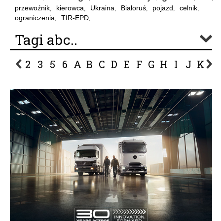
przewoźnik
kierowca
Ukraina
Białoruś
pojazd
celnik
,
,
,
,
,
,
ograniczenia
TIR-EPD
,
,
Tagi abc..
2
3
5
6
A
B
C
D
E
F
G
H
I
J
K
L
P
R
S
Ś
T
U
V
W
Z