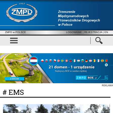
ZMPD w POLSCE
LOGOWANIE
|
REJESTRACJA
| EN
REKLAMA
# EMS