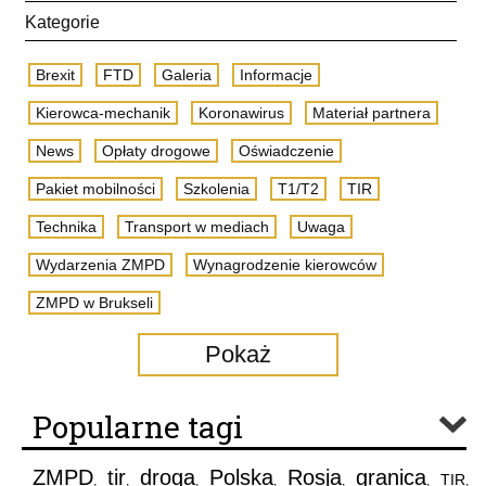
Kategorie
Brexit
FTD
Galeria
Informacje
Kierowca-mechanik
Koronawirus
Materiał partnera
News
Opłaty drogowe
Oświadczenie
Pakiet mobilności
Szkolenia
T1/T2
TIR
Technika
Transport w mediach
Uwaga
Wydarzenia ZMPD
Wynagrodzenie kierowców
ZMPD w Brukseli
Pokaż
Popularne tagi
ZMPD
tir
droga
Polska
Rosja
granica
TIR
,
,
,
,
,
,
,