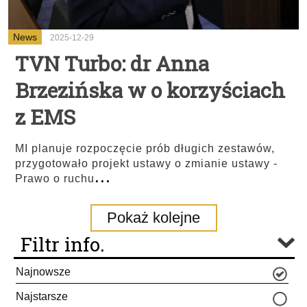
News
2025-12-29
TVN Turbo: dr Anna
Brzezińska w o korzyściach
z EMS
MI planuje rozpoczęcie prób długich zestawów,
przygotowało projekt ustawy o zmianie ustawy -
...
Prawo o ruchu
Pokaż kolejne
Filtr info.
Najnowsze
Najstarsze