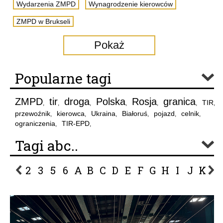
Wydarzenia ZMPD
Wynagrodzenie kierowców
ZMPD w Brukseli
Pokaż
Popularne tagi
ZMPD
tir
droga
Polska
Rosja
granica
TIR
,
,
,
,
,
,
,
przewoźnik
kierowca
Ukraina
Białoruś
pojazd
celnik
,
,
,
,
,
,
ograniczenia
TIR-EPD
,
,
Tagi abc..
2
3
5
6
A
B
C
D
E
F
G
H
I
J
K
L
P
R
S
Ś
T
U
V
W
Z