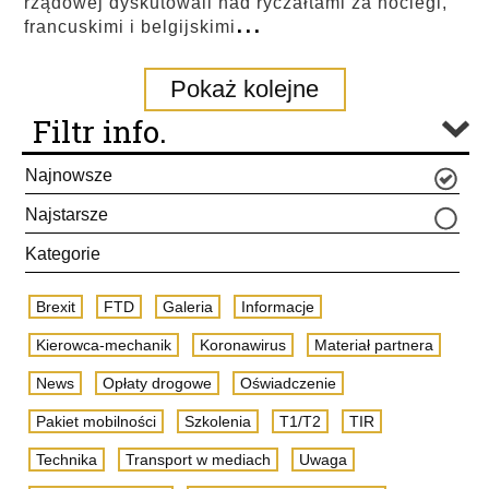
rządowej dyskutowali nad ryczałtami za noclegi,
...
francuskimi i belgijskimi
Pokaż kolejne
Filtr info.
Najnowsze
Najstarsze
Kategorie
Brexit
FTD
Galeria
Informacje
Kierowca-mechanik
Koronawirus
Materiał partnera
News
Opłaty drogowe
Oświadczenie
Pakiet mobilności
Szkolenia
T1/T2
TIR
Technika
Transport w mediach
Uwaga