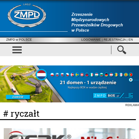
ZMPD w POLSCE
LOGOWANIE
|
REJESTRACJA
| EN
REKLAMA
# ryczałt