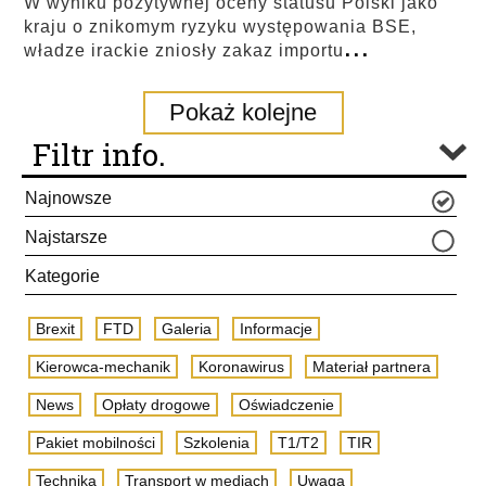
W wyniku pozytywnej oceny statusu Polski jako
kraju o znikomym ryzyku występowania BSE,
...
władze irackie zniosły zakaz importu
Pokaż kolejne
Filtr info.
Najnowsze
Najstarsze
Kategorie
Brexit
FTD
Galeria
Informacje
Kierowca-mechanik
Koronawirus
Materiał partnera
News
Opłaty drogowe
Oświadczenie
Pakiet mobilności
Szkolenia
T1/T2
TIR
Technika
Transport w mediach
Uwaga