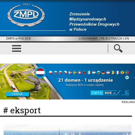
ZMPD w POLSCE
LOGOWANIE
|
REJESTRACJA
| EN
REKLAMA
# eksport