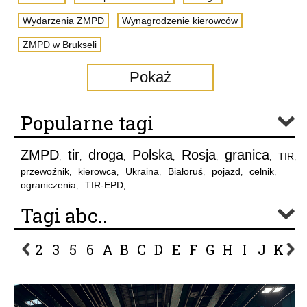
Wydarzenia ZMPD
Wynagrodzenie kierowców
ZMPD w Brukseli
Pokaż
Popularne tagi
ZMPD
tir
droga
Polska
Rosja
granica
TIR
,
,
,
,
,
,
,
przewoźnik
kierowca
Ukraina
Białoruś
pojazd
celnik
,
,
,
,
,
,
ograniczenia
TIR-EPD
,
,
Tagi abc..
2
3
5
6
A
B
C
D
E
F
G
H
I
J
K
L
P
R
S
Ś
T
U
V
W
Z