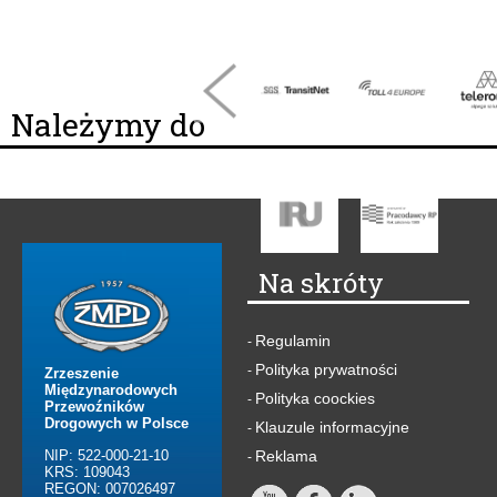
Należymy do
Na skróty
Regulamin
-
Polityka prywatności
-
Zrzeszenie
Międzynarodowych
Polityka coockies
-
Przewoźników
Drogowych w Polsce
Klauzule informacyjne
-
NIP: 522-000-21-10
Reklama
-
KRS: 109043
REGON: 007026497