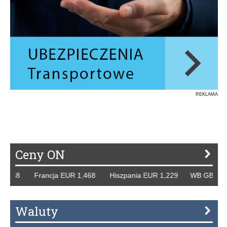
REKLAMA
Ceny ON
258 Francja EUR 1,468 Hiszpania EUR 1,229 WB GBP 1,318
Waluty