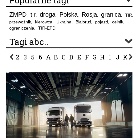
Popularne tagi
ZMPD
tir
droga
Polska
Rosja
granica
TIR
,
,
,
,
,
,
,
przewoźnik
kierowca
Ukraina
Białoruś
pojazd
celnik
,
,
,
,
,
,
ograniczenia
TIR-EPD
,
,
Tagi abc..
2
3
5
6
A
B
C
D
E
F
G
H
I
J
K
L
P
R
S
Ś
T
U
V
W
Z