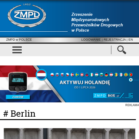
ZMPD w POLSCE
LOGOWANIE
|
REJESTRACJA
| EN
REKLAMA
# Berlin