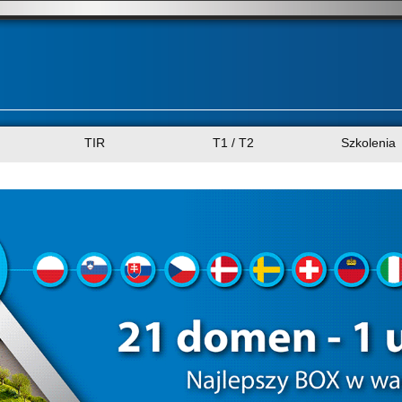
TIR
T1 / T2
Szkolenia