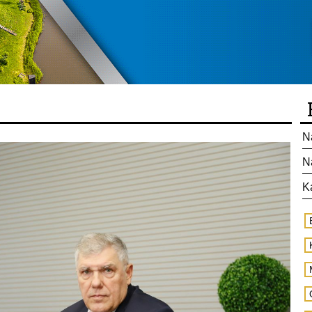
N
N
K