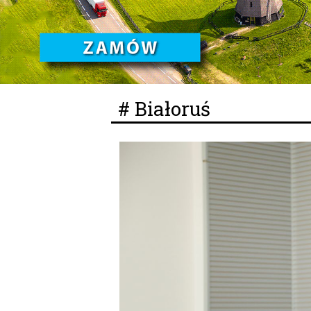
# Białoruś