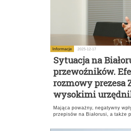
Informacje
2025-12-17
Sytuacja na Białor
przewoźników. Ef
rozmowy prezesa 
wysokimi urzędn
Mająca poważny, negatywny wpły
przepisów na Białorusi, a także p