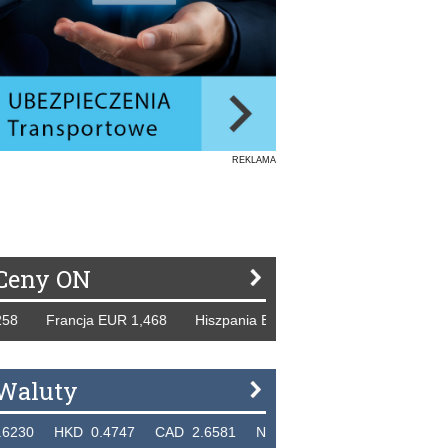
REKLAMA
Ceny ON
rancja EUR 1,468 Hiszpania EUR 1,229 WB GBP 1,318 Rosja
Waluty
KD 0.4747 CAD 2.6581 NZD 2.1889 SGD 2.9048 EUR 4.2