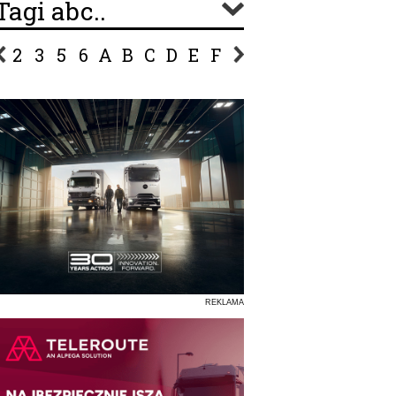
Tagi abc..
2
3
5
6
A
B
C
D
E
F
G
H
I
J
K
L
Ł
P
R
S
Ś
T
U
V
W
Z
REKLAMA