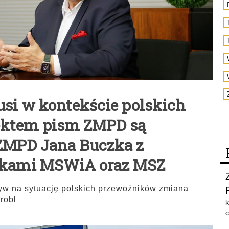
usi w kontekście polskich
ektem pism ZMPD są
ZMPD Jana Buczka z
ikami MSWiA oraz MSZ
w na sytuację polskich przewoźników zmiana
robl
k
c