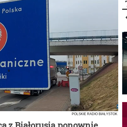
POLSKIE RADIO BIAŁYSTOK
ca z Białorusią ponownie