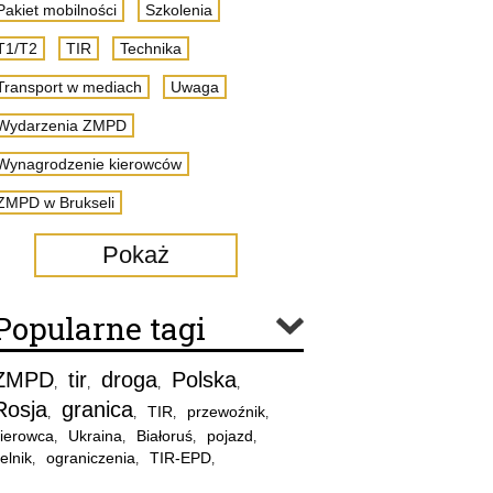
Pakiet mobilności
Szkolenia
T1/T2
TIR
Technika
Transport w mediach
Uwaga
Wydarzenia ZMPD
Wynagrodzenie kierowców
ZMPD w Brukseli
Pokaż
Popularne tagi
ZMPD
tir
droga
Polska
,
,
,
,
Rosja
granica
TIR
przewoźnik
,
,
,
,
ierowca
Ukraina
Białoruś
pojazd
,
,
,
,
elnik
ograniczenia
TIR-EPD
,
,
,