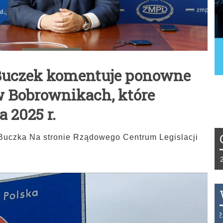
Buczek komentuje ponowne
w Bobrownikach, które
a 2025 r.
uczka Na stronie Rządowego Centrum Legislacji
Tydzień 42/2019 r. Niemcy EUR 1,258 F
THB 0.1126 USD 3.7236 AUD 2.6230 H