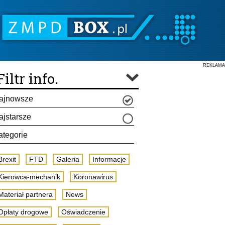
REKLAMA
Filtr info.
ajnowsze
ajstarsze
ategorie
Brexit
FTD
Galeria
Informacje
Kierowca-mechanik
Koronawirus
Materiał partnera
News
Opłaty drogowe
Oświadczenie