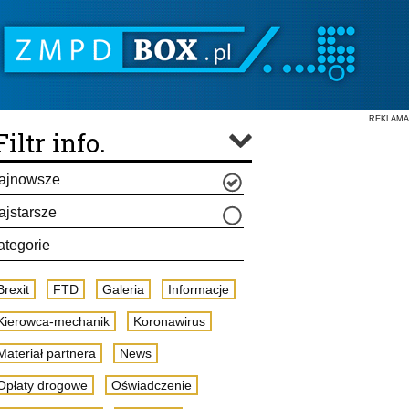
REKLAMA
Filtr info.
ajnowsze
ajstarsze
ategorie
Brexit
FTD
Galeria
Informacje
Kierowca-mechanik
Koronawirus
Materiał partnera
News
Opłaty drogowe
Oświadczenie