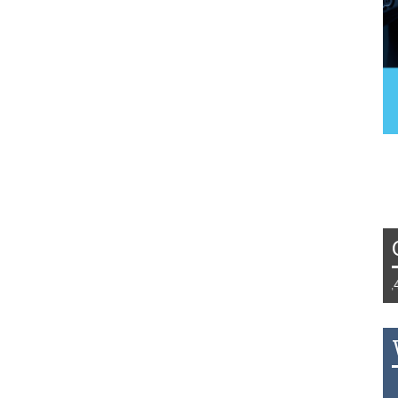
ydzień 42/2019 r. Niemcy EUR 1,258 Francja EUR 1,468 H
HB 0.1126 USD 3.7236 AUD 2.6230 HKD 0.4747 CAD 2.