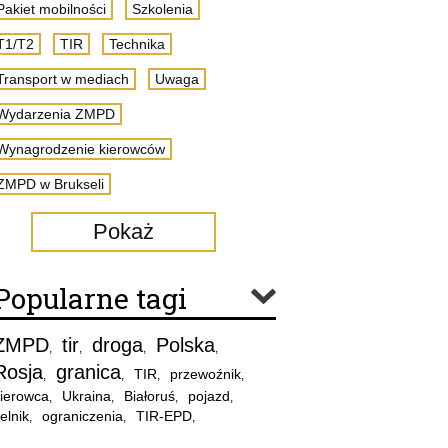
Pakiet mobilności
Szkolenia
T1/T2
TIR
Technika
Transport w mediach
Uwaga
Wydarzenia ZMPD
Wynagrodzenie kierowców
ZMPD w Brukseli
Pokaż
Popularne tagi
ZMPD
tir
droga
Polska
,
,
,
,
Rosja
granica
TIR
przewoźnik
,
,
,
,
ierowca
Ukraina
Białoruś
pojazd
,
,
,
,
elnik
ograniczenia
TIR-EPD
,
,
,