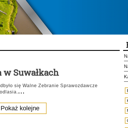
N
N
a w Suwałkach
K
odbyło się Walne Zebranie Sprawozdawcze
...
odlasia.
Pokaż kolejne