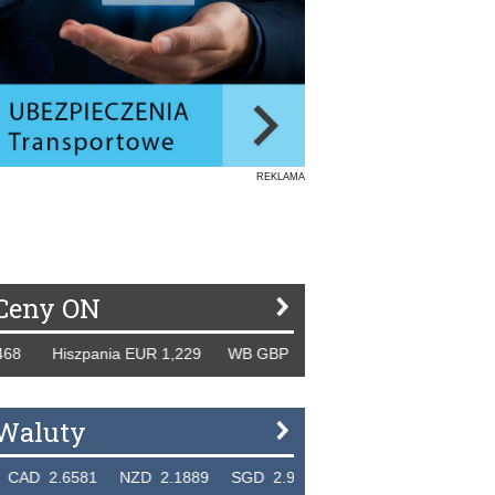
REKLAMA
Ceny ON
iszpania EUR 1,229 WB GBP 1,318 Rosja RUB 46,150 Tydzi
Waluty
6581 NZD 2.1889 SGD 2.9048 EUR 4.2982 HUF 0.011838