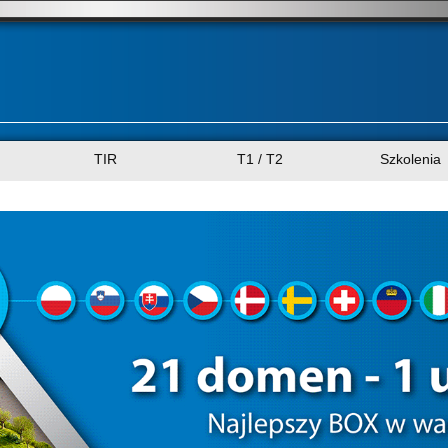
TIR
T1 / T2
Szkolenia