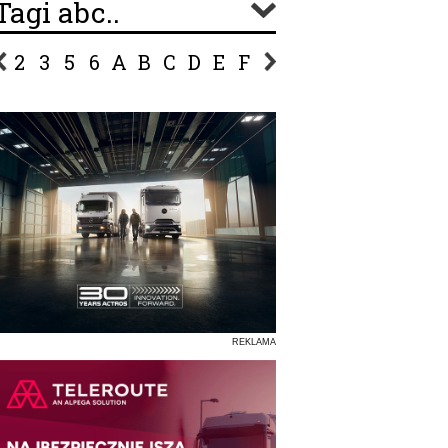
Tagi abc..
2
3
5
6
A
B
C
D
E
F
G
H
I
J
K
L
Ł
P
R
S
Ś
T
U
V
W
Z
REKLAMA