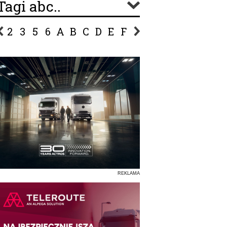
Tagi abc..
2
3
5
6
A
B
C
D
E
F
G
H
I
J
K
L
Ł
P
R
S
Ś
T
U
V
W
Z
REKLAMA