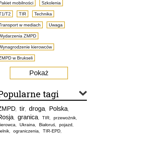
Pakiet mobilności
Szkolenia
T1/T2
TIR
Technika
Transport w mediach
Uwaga
Wydarzenia ZMPD
Wynagrodzenie kierowców
ZMPD w Brukseli
Pokaż
Popularne tagi
ZMPD
tir
droga
Polska
,
,
,
,
Rosja
granica
TIR
przewoźnik
,
,
,
,
ierowca
Ukraina
Białoruś
pojazd
,
,
,
,
elnik
ograniczenia
TIR-EPD
,
,
,