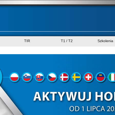
TIR
T1 / T2
Szkolenia