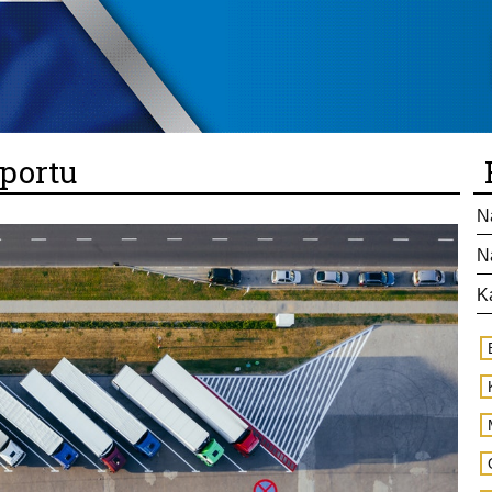
sportu
N
N
K