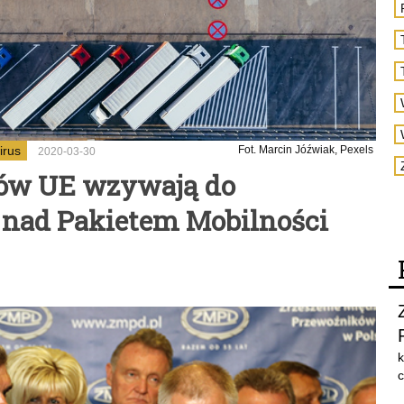
irus
Fot. Marcin Jóźwiak, Pexels
2020-03-30
jów UE wzywają do
 nad Pakietem Mobilności
k
c