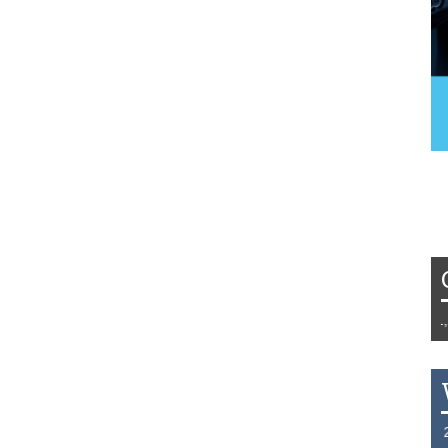
Tydzień 42/2019 r. Niemcy EUR 1,258 
THB 0.1129 USD 3.7324 AUD 2.6265 