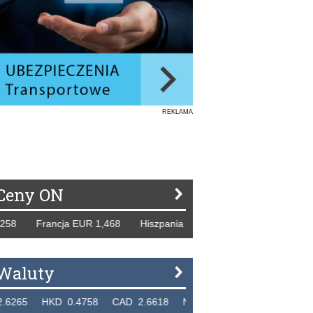
REKLAMA
Ceny ON
Francja EUR 1,468 Hiszpania EUR 1,229 WB GBP 1,318 Ros
Waluty
HKD 0.4758 CAD 2.6618 NZD 2.1914 SGD 2.9123 EUR 4