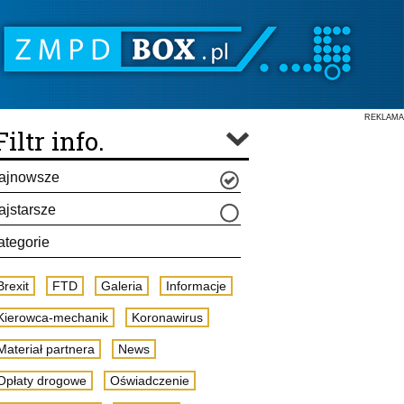
REKLAMA
Filtr info.
ajnowsze
ajstarsze
ategorie
Brexit
FTD
Galeria
Informacje
Kierowca-mechanik
Koronawirus
Materiał partnera
News
Opłaty drogowe
Oświadczenie