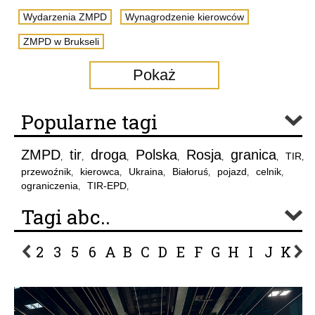
Wydarzenia ZMPD
Wynagrodzenie kierowców
ZMPD w Brukseli
Pokaż
Popularne tagi
ZMPD
tir
droga
Polska
Rosja
granica
TIR
,
,
,
,
,
,
,
przewoźnik
kierowca
Ukraina
Białoruś
pojazd
celnik
,
,
,
,
,
,
ograniczenia
TIR-EPD
,
,
Tagi abc..
2
3
5
6
A
B
C
D
E
F
G
H
I
J
K
L
P
R
S
Ś
T
U
V
W
Z