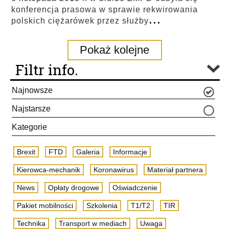
konferencja prasowa w sprawie rekwirowania
...
polskich ciężarówek przez służby
Pokaż kolejne
Filtr info.
Najnowsze
Najstarsze
Kategorie
Brexit
FTD
Galeria
Informacje
Kierowca-mechanik
Koronawirus
Materiał partnera
News
Opłaty drogowe
Oświadczenie
Pakiet mobilności
Szkolenia
T1/T2
TIR
Technika
Transport w mediach
Uwaga