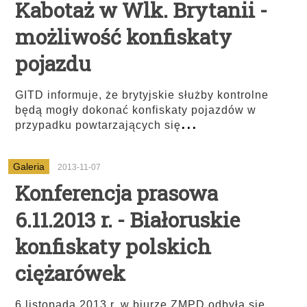
Kabotaż w Wlk. Brytanii -
możliwość konfiskaty
pojazdu
GITD informuje, że brytyjskie służby kontrolne
będą mogły dokonać konfiskaty pojazdów w
...
przypadku powtarzających się
Galeria
2013-11-07
Konferencja prasowa
6.11.2013 r. - Białoruskie
konfiskaty polskich
ciężarówek
6 listopada 2013 r. w biurze ZMPD odbyła się