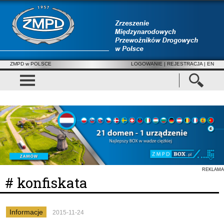
ZMPD w POLSCE
LOGOWANIE
|
REJESTRACJA
| EN
REKLAMA
# konfiskata
Informacje
2015-11-24