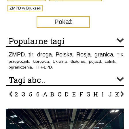
ZMPD w Brukseli
Pokaż
Popularne tagi
ZMPD
tir
droga
Polska
Rosja
granica
TIR
,
,
,
,
,
,
,
przewoźnik
kierowca
Ukraina
Białoruś
pojazd
celnik
,
,
,
,
,
,
ograniczenia
TIR-EPD
,
,
Tagi abc..
2
3
5
6
A
B
C
D
E
F
G
H
I
J
K
L
P
R
S
Ś
T
U
V
W
Z