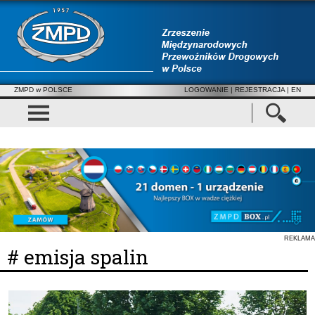
ZMPD w POLSCE
LOGOWANIE
|
REJESTRACJA
| EN
REKLAMA
# emisja spalin