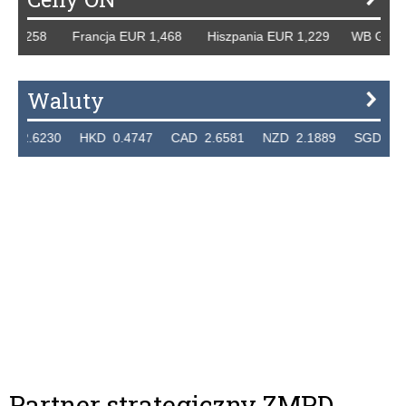
,258 Francja EUR 1,468 Hiszpania EUR 1,229 WB GBP 1,31
Waluty
6230 HKD 0.4747 CAD 2.6581 NZD 2.1889 SGD 2.9048 E
Partner strategiczny ZMPD