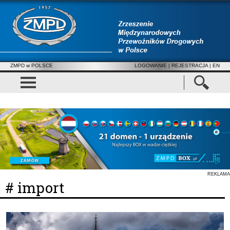
ZMPD w POLSCE
LOGOWANIE
|
REJESTRACJA
| EN
REKLAMA
# import