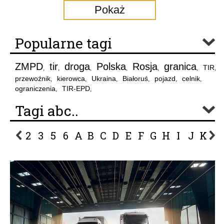
Pokaż
Popularne tagi
ZMPD
tir
droga
Polska
Rosja
granica
TIR
,
,
,
,
,
,
,
przewoźnik
kierowca
Ukraina
Białoruś
pojazd
celnik
,
,
,
,
,
,
ograniczenia
TIR-EPD
,
,
Tagi abc..
2
3
5
6
A
B
C
D
E
F
G
H
I
J
K
L
P
R
S
Ś
T
U
V
W
Z