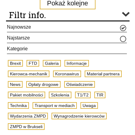
Pokaż kolejne
Filtr info.
Najnowsze
Najstarsze
Kategorie
Brexit
FTD
Galeria
Informacje
Kierowca-mechanik
Koronawirus
Materiał partnera
News
Opłaty drogowe
Oświadczenie
Pakiet mobilności
Szkolenia
T1/T2
TIR
Technika
Transport w mediach
Uwaga
Wydarzenia ZMPD
Wynagrodzenie kierowców
ZMPD w Brukseli