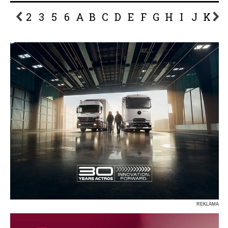
2
3
5
6
A
B
C
D
E
F
G
H
I
J
K
L
P
R
S
Ś
T
U
V
W
Z
REKLAMA