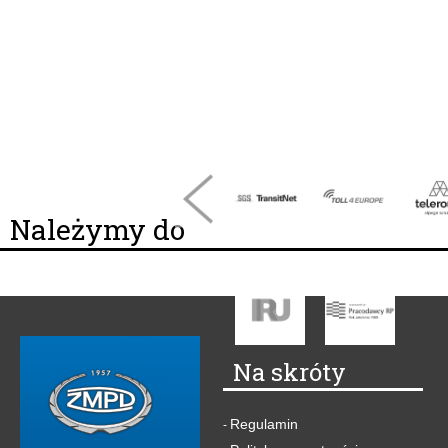
Należymy do
Na skróty
Regulamin
-