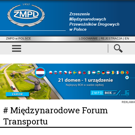
ZMPD w POLSCE
LOGOWANIE
|
REJESTRACJA
| EN
REKLAMA
# Międzynarodowe Forum
Transportu