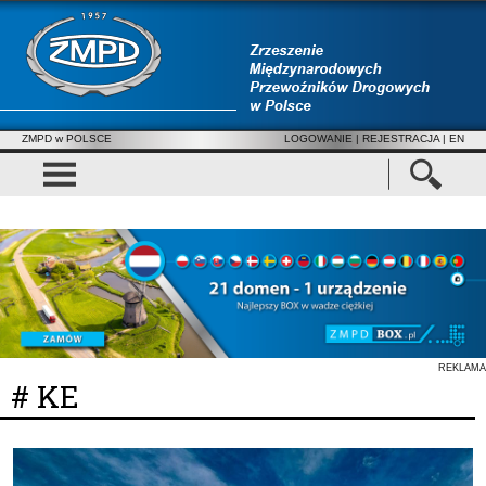
ZMPD w POLSCE
LOGOWANIE
|
REJESTRACJA
| EN
REKLAMA
# KE