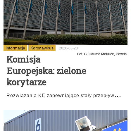
Informacje
Koronawirus
2020-03-23
Fot. Guillaume Meurice, Pexels
Komisja
Europejska: zielone
korytarze
...
Rozwiązania KE zapewniające stały przepływ