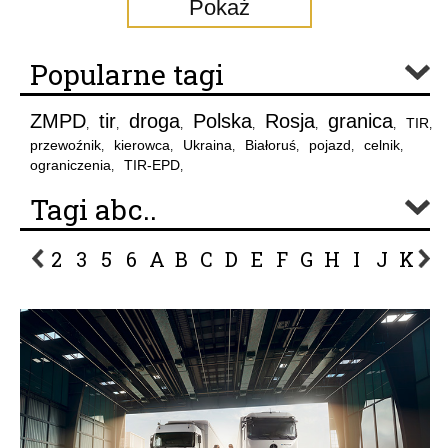
Pokaż
Popularne tagi
ZMPD
tir
droga
Polska
Rosja
granica
TIR
,
,
,
,
,
,
,
przewoźnik
kierowca
Ukraina
Białoruś
pojazd
celnik
,
,
,
,
,
,
ograniczenia
TIR-EPD
,
,
Tagi abc..
2
3
5
6
A
B
C
D
E
F
G
H
I
J
K
L
P
R
S
Ś
T
U
V
W
Z