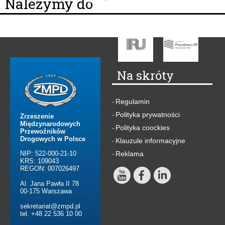
Należymy do
Na skróty
Regulamin
-
Polityka prywatności
-
Zrzeszenie
Międzynarodowych
Polityka coockies
-
Przewoźników
Drogowych w Polsce
Klauzule informacyjne
-
NIP: 522-000-21-10
Reklama
-
KRS: 109043
REGON: 007026497
Al. Jana Pawła II 78
00-175 Warszawa
sekretariat@zmpd.pl
tel. +48 22 536 10 00