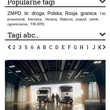
Popularne tagi
ZMPD
tir
droga
Polska
Rosja
granica
TIR
,
,
,
,
,
,
,
przewoźnik
kierowca
Ukraina
Białoruś
pojazd
celnik
,
,
,
,
,
,
ograniczenia
TIR-EPD
,
,
Tagi abc..
2
3
5
6
A
B
C
D
E
F
G
H
I
J
K
L
P
R
S
Ś
T
U
V
W
Z