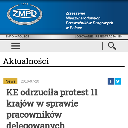
ZMPD w POLSCE
LOGOWANIE
|
REJESTRACJA
| EN
Aktualności
News
2016-07-20
KE odrzuciła protest 11
krajów w sprawie
pracowników
delegowanych