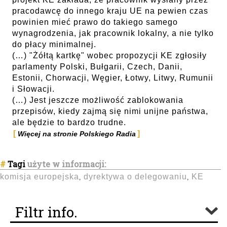
pracodawcę do innego kraju UE na pewien czas
powinien mieć prawo do takiego samego
wynagrodzenia, jak pracownik lokalny, a nie tylko
do płacy minimalnej.
(…) "Żółtą kartkę" wobec propozycji KE zgłosiły
parlamenty Polski, Bułgarii, Czech, Danii,
Estonii, Chorwacji, Węgier, Łotwy, Litwy, Rumunii
i Słowacji.
(…) Jest jeszcze możliwość zablokowania
przepisów, kiedy zajmą się nimi unijne państwa,
ale będzie to bardzo trudne.
Więcej na stronie Polskiego Radia
#
Tagi
użyte w informacji:
komisja europejska
dyrektywa o delegowaniu
KE
,
,
Filtr info.