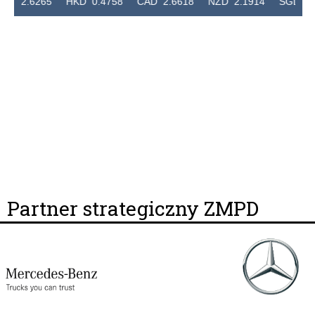
 2.6265 HKD 0.4758 CAD 2.6618 NZD 2.1914 SGD 2.912
Partner strategiczny ZMPD