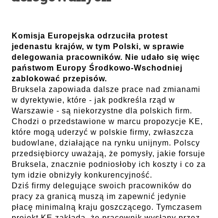
Komisja Europejska odrzuciła protest
jedenastu krajów, w tym Polski, w sprawie
delegowania pracowników. Nie udało się więc
państwom Europy Środkowo-Wschodniej
zablokować przepisów.
Bruksela zapowiada dalsze prace nad zmianami
w dyrektywie, które - jak podkreśla rząd w
Warszawie - są niekorzystne dla polskich firm.
Chodzi o przedstawione w marcu propozycje KE,
które mogą uderzyć w polskie firmy, zwłaszcza
budowlane, działające na rynku unijnym. Polscy
przedsiębiorcy uważają, że pomysły, jakie forsuje
Bruksela, znacznie podniosłoby ich koszty i co za
tym idzie obniżyły konkurencyjność.
Dziś firmy delegujące swoich pracowników do
pracy za granicą muszą im zapewnić jedynie
płacę minimalną kraju goszczącego. Tymczasem
projekt KE zakłada, że pracownik wysłany przez