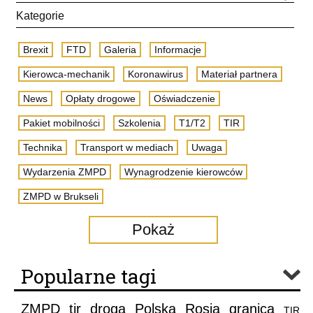
Kategorie
Brexit
FTD
Galeria
Informacje
Kierowca-mechanik
Koronawirus
Materiał partnera
News
Opłaty drogowe
Oświadczenie
Pakiet mobilności
Szkolenia
T1/T2
TIR
Technika
Transport w mediach
Uwaga
Wydarzenia ZMPD
Wynagrodzenie kierowców
ZMPD w Brukseli
Pokaż
Popularne tagi
ZMPD
tir
droga
Polska
Rosja
granica
TIR
,
,
,
,
,
,
,