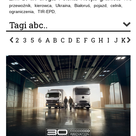
przewoźnik
kierowca
Ukraina
Białoruś
pojazd
celnik
,
,
,
,
,
,
ograniczenia
TIR-EPD
,
,
Tagi abc..
2
3
5
6
A
B
C
D
E
F
G
H
I
J
K
L
P
R
S
Ś
T
U
V
W
Z