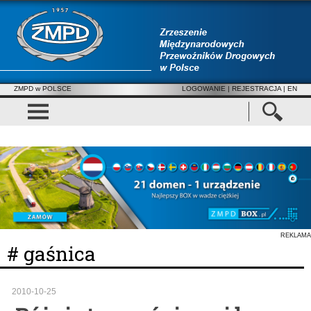
ZMPD w POLSCE
LOGOWANIE
|
REJESTRACJA
| EN
REKLAMA
# gaśnica
2010-10-25