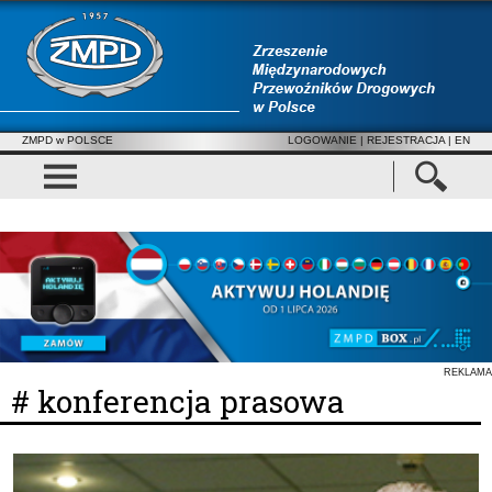
ZMPD w POLSCE
LOGOWANIE
|
REJESTRACJA
| EN
REKLAMA
# konferencja prasowa