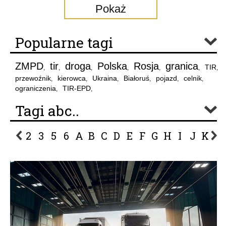
Pokaż
Popularne tagi
ZMPD
tir
droga
Polska
Rosja
granica
TIR
,
,
,
,
,
,
,
przewoźnik
kierowca
Ukraina
Białoruś
pojazd
celnik
,
,
,
,
,
,
ograniczenia
TIR-EPD
,
,
Tagi abc..
2
3
5
6
A
B
C
D
E
F
G
H
I
J
K
L
P
R
S
Ś
T
U
V
W
Z