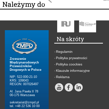
Należymy do
Na skróty
Regulamin
-
Polityka prywatności
-
Zrzeszenie
Międzynarodowych
Polityka coockies
-
Przewoźników
Drogowych w Polsce
Klauzule informacyjne
-
NIP: 522-000-21-10
Reklama
-
KRS: 109043
REGON: 007026497
Al. Jana Pawła II 78
00-175 Warszawa
sekretariat@zmpd.pl
tel. +48 22 536 10 00