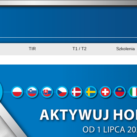
TIR
T1 / T2
Szkolenia