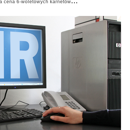
...
rna cena 6-woletowych karnetów