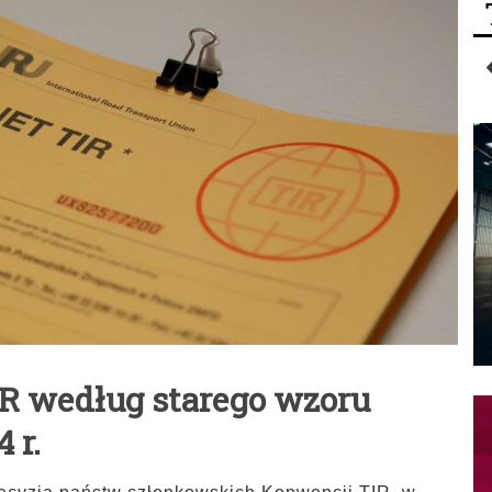
R według starego wzoru
 r.