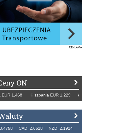
REKLAMA
Ceny ON
1,468 Hiszpania EUR 1,229 WB GBP 1,318 Rosja RUB 46,15
Waluty
CAD 2.6618 NZD 2.1914 SGD 2.9123 EUR 4.3010 HUF 0