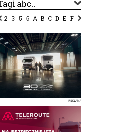
Tagi abc..
2
3
5
6
A
B
C
D
E
F
G
H
I
J
K
L
Ł
P
R
S
Ś
T
U
V
W
Z
REKLAMA