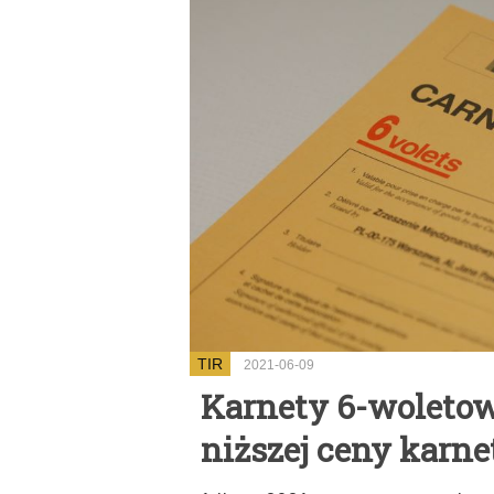
TIR
2021-06-09
Karnety 6-woletow
niższej ceny karne