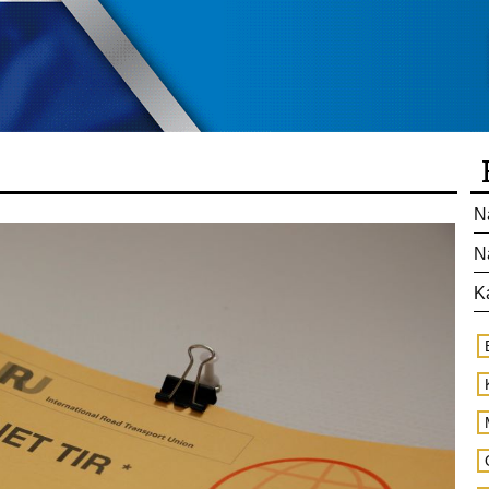
N
N
K