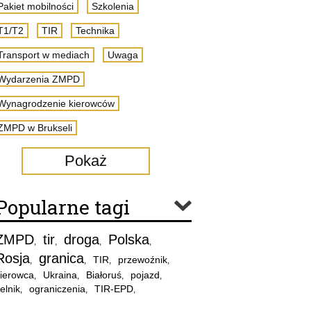
Pakiet mobilności
Szkolenia
T1/T2
TIR
Technika
Transport w mediach
Uwaga
Wydarzenia ZMPD
Wynagrodzenie kierowców
ZMPD w Brukseli
Pokaż
Popularne tagi
ZMPD
tir
droga
Polska
,
,
,
,
Rosja
granica
TIR
przewoźnik
,
,
,
,
ierowca
Ukraina
Białoruś
pojazd
,
,
,
,
elnik
ograniczenia
TIR-EPD
,
,
,