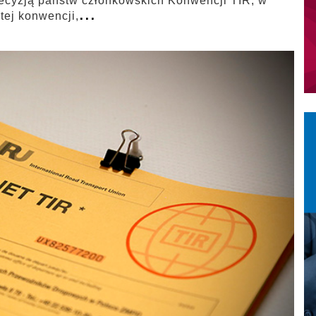
ecyzją państw członkowskich Konwencji TIR, w
...
 tej konwencji,