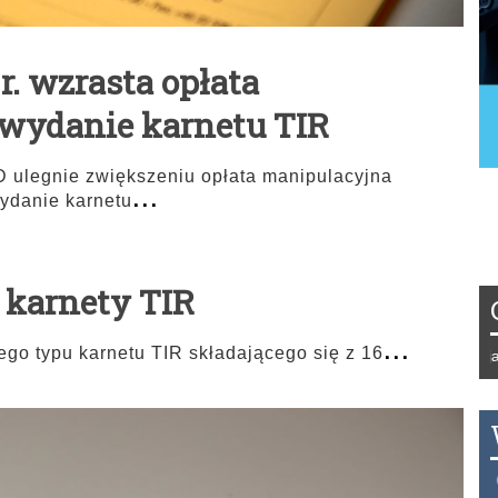
r. wzrasta opłata
wydanie karnetu TIR
 ulegnie zwiększeniu opłata manipulacyjna
...
ydanie karnetu
 karnety TIR
...
go typu karnetu TIR składającego się z 16
Tydzień 42/2019 r. Niemcy EUR 1,258 Francja EUR 
THB 0.1129 USD 3.7324 AUD 2.6265 HKD 0.4758 