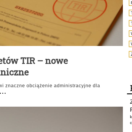
etów TIR – nowe
hniczne
i znaczne obciążenie administracyjne dla
...
k
c