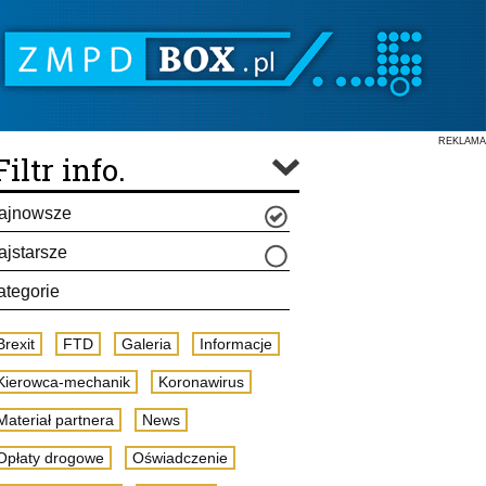
REKLAMA
Filtr info.
ajnowsze
ajstarsze
ategorie
Brexit
FTD
Galeria
Informacje
Kierowca-mechanik
Koronawirus
Materiał partnera
News
Opłaty drogowe
Oświadczenie