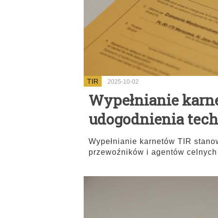
TIR
2025-10-02
Wypełnianie karn
udogodnienia tec
Wypełnianie karnetów TIR stanow
przewoźników i agentów celnych