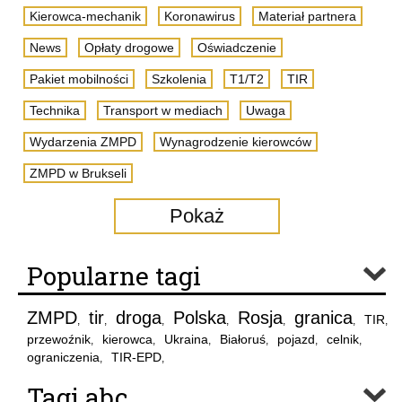
Kierowca-mechanik
Koronawirus
Materiał partnera
News
Opłaty drogowe
Oświadczenie
Pakiet mobilności
Szkolenia
T1/T2
TIR
Technika
Transport w mediach
Uwaga
Wydarzenia ZMPD
Wynagrodzenie kierowców
ZMPD w Brukseli
Pokaż
Popularne tagi
ZMPD
tir
droga
Polska
Rosja
granica
TIR
,
,
,
,
,
,
,
przewoźnik
kierowca
Ukraina
Białoruś
pojazd
celnik
,
,
,
,
,
,
ograniczenia
TIR-EPD
,
,
Tagi abc..