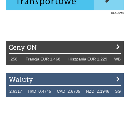
REKLAMA
Ceny ON
UR 1,258 Francja EUR 1,468 Hiszpania EUR 1,229 WB GBP 1
Waluty
 2.6317 HKD 0.4745 CAD 2.6705 NZD 2.1946 SGD 2.909