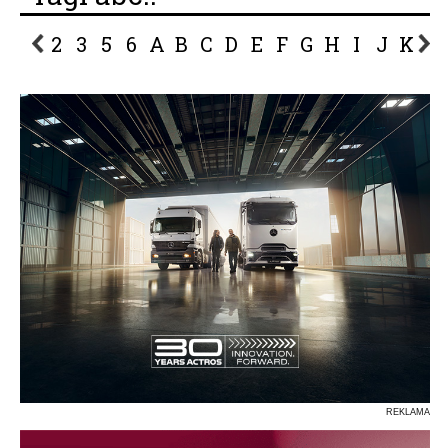
2
3
5
6
A
B
C
D
E
F
G
H
I
J
K
L
P
R
S
Ś
T
U
V
W
Z
REKLAMA