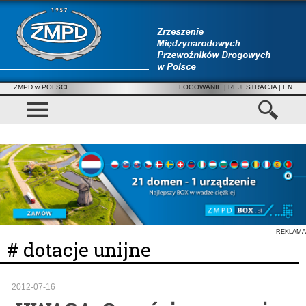
ZMPD w POLSCE
LOGOWANIE
|
REJESTRACJA
| EN
REKLAMA
# dotacje unijne
2012-07-16