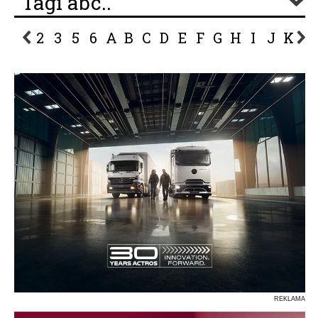
Tagi abc..
2
3
5
6
A
B
C
D
E
F
G
H
I
J
K
L
P
R
S
Ś
T
U
V
W
Z
REKLAMA