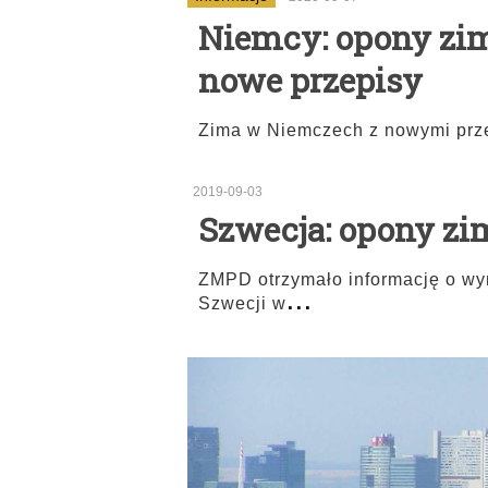
Niemcy: opony zi
nowe przepisy
Zima w Niemczech z nowymi prz
2019-09-03
Szwecja: opony z
ZMPD otrzymało informację o w
...
Szwecji w