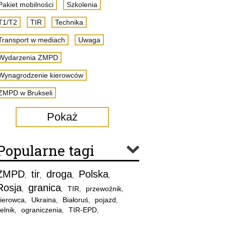
Pakiet mobilności
Szkolenia
T1/T2
TIR
Technika
Transport w mediach
Uwaga
Wydarzenia ZMPD
Wynagrodzenie kierowców
ZMPD w Brukseli
Pokaż
Popularne tagi
ZMPD
tir
droga
Polska
,
,
,
,
Rosja
granica
TIR
przewoźnik
,
,
,
,
ierowca
Ukraina
Białoruś
pojazd
,
,
,
,
elnik
ograniczenia
TIR-EPD
,
,
,