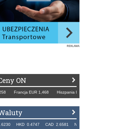
REKLAMA
Ceny ON
rancja EUR 1,468 Hiszpania EUR 1,229 WB GBP 1,318 Rosj
Waluty
KD 0.4747 CAD 2.6581 NZD 2.1889 SGD 2.9048 EUR 4.