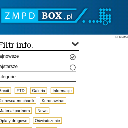
REKLAMA
Filtr info.
ajnowsze
ajstarsze
ategorie
Brexit
FTD
Galeria
Informacje
Kierowca-mechanik
Koronawirus
Materiał partnera
News
Opłaty drogowe
Oświadczenie