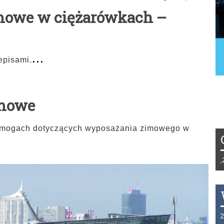
mowe w ciężarówkach –
...
episami.
imowe
ymogach dotyczących wyposażania zimowego w
Tydzień 42/2019 r. Niemcy EUR 1,258 F
THB 0.1126 USD 3.7236 AUD 2.6230 H