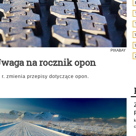
PIXABAY
Uwaga na rocznik opon
 r. zmienia przepisy dotyczące opon.
k
c