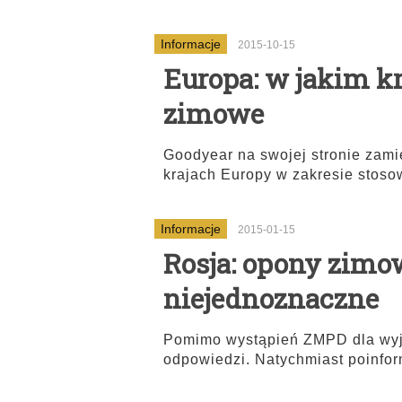
Informacje
2015-10-15
Europa: w jakim k
zimowe
Goodyear na swojej stronie zam
krajach Europy w zakresie stos
Informacje
2015-01-15
Rosja: opony zimow
niejednoznaczne
Pomimo wystąpień ZMPD dla wyjaś
odpowiedzi. Natychmiast poinfor