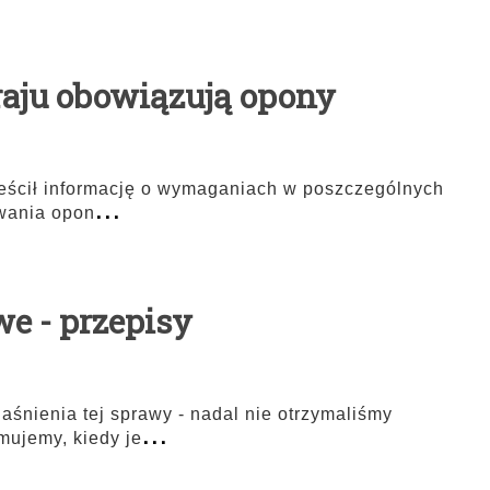
raju obowiązują opony
ieścił informację o wymaganiach w poszczególnych
...
owania opon
e - przepisy
nienia tej sprawy - nadal nie otrzymaliśmy
...
mujemy, kiedy je