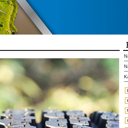
N
N
K