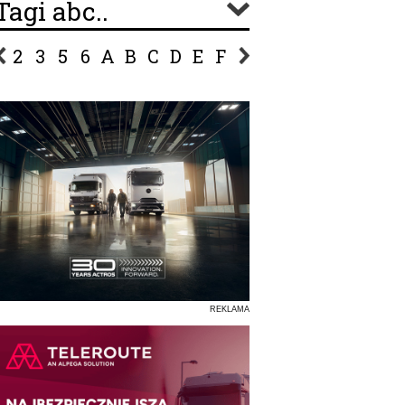
Tagi abc..
2
3
5
6
A
B
C
D
E
F
G
H
I
J
K
L
Ł
P
R
S
Ś
T
U
V
W
Z
REKLAMA