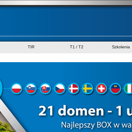
TIR
T1 / T2
Szkolenia