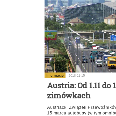
Informacje
2018-11-15
Austria: Od 1.11 do
zimówkach
Austriacki Związek Przewoźnikó
15 marca autobusy (w tym omnib