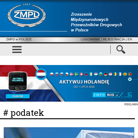
ZMPD w POLSCE
LOGOWANIE
|
REJESTRACJA
| EN
REKLAMA
# podatek