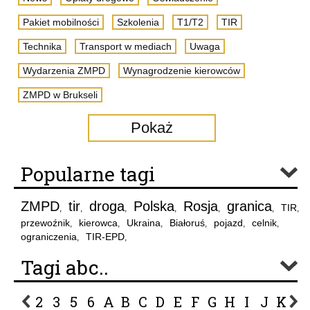
Pakiet mobilności
Szkolenia
T1/T2
TIR
Technika
Transport w mediach
Uwaga
Wydarzenia ZMPD
Wynagrodzenie kierowców
ZMPD w Brukseli
Pokaż
Popularne tagi
ZMPD
tir
droga
Polska
Rosja
granica
TIR
,
,
,
,
,
,
,
przewoźnik
kierowca
Ukraina
Białoruś
pojazd
celnik
,
,
,
,
,
,
ograniczenia
TIR-EPD
,
,
Tagi abc..
2
3
5
6
A
B
C
D
E
F
G
H
I
J
K
L