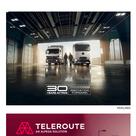
P
R
S
Ś
T
U
V
W
Z
REKLAMA