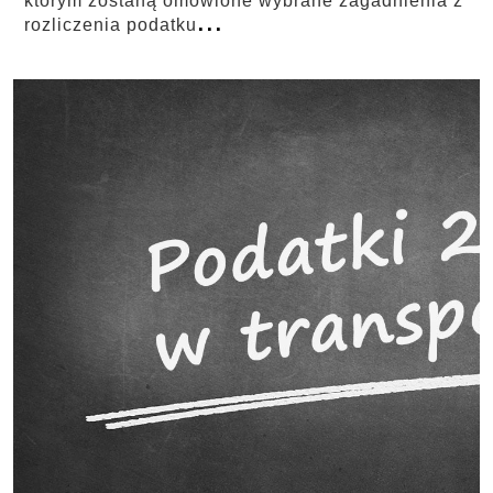
którym zostaną omówione wybrane zagadnienia z
...
rozliczenia podatku