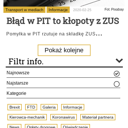
Transport w mediach
Informacje
Fot. Pixabay
2020-02-25
Błąd w PIT to kłopoty z ZUS
...
Pomyłka w PIT rzutuje na składkę ZUS
Pokaż kolejne
Filtr info.
Najnowsze
Najstarsze
Kategorie
Brexit
FTD
Galeria
Informacje
Kierowca-mechanik
Koronawirus
Materiał partnera
News
Opłaty drogowe
Oświadczenie