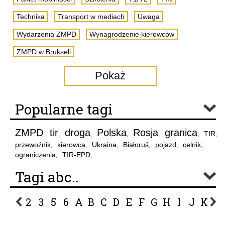
Technika
Transport w mediach
Uwaga
Wydarzenia ZMPD
Wynagrodzenie kierowców
ZMPD w Brukseli
Pokaż
Popularne tagi
ZMPD
tir
droga
Polska
Rosja
granica
TIR
,
,
,
,
,
,
,
przewoźnik
kierowca
Ukraina
Białoruś
pojazd
celnik
,
,
,
,
,
,
ograniczenia
TIR-EPD
,
,
Tagi abc..
2
3
5
6
A
B
C
D
E
F
G
H
I
J
K
L
P
R
S
Ś
T
U
V
W
Z