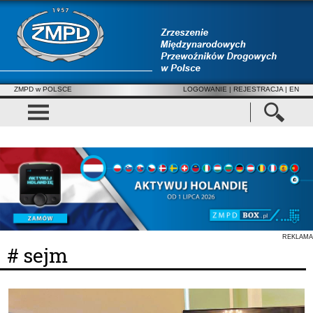
ZMPD w POLSCE
LOGOWANIE
|
REJESTRACJA
| EN
REKLAMA
# sejm