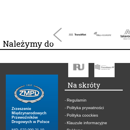
Należymy do
Na skróty
Regulamin
-
Polityka prywatności
-
Zrzeszenie
Międzynarodowych
Polityka coockies
-
Przewoźników
Drogowych w Polsce
Klauzule informacyjne
-