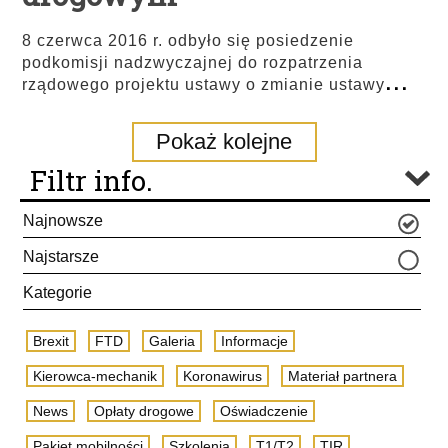
8 czerwca 2016 r. odbyło się posiedzenie
podkomisji nadzwyczajnej do rozpatrzenia
...
rządowego projektu ustawy o zmianie ustawy
Pokaż kolejne
Filtr info.
Najnowsze
Najstarsze
Kategorie
Brexit
FTD
Galeria
Informacje
Kierowca-mechanik
Koronawirus
Materiał partnera
News
Opłaty drogowe
Oświadczenie
Pakiet mobilności
Szkolenia
T1/T2
TIR