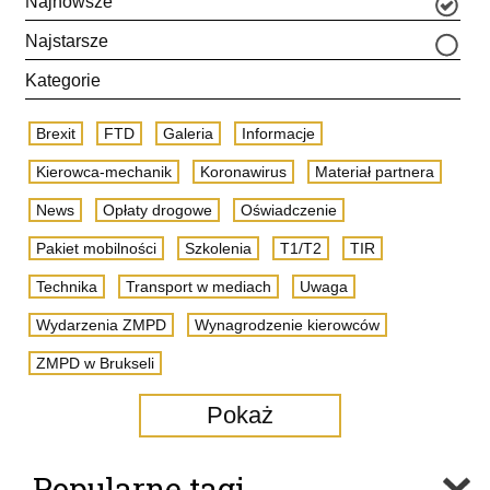
Najnowsze
Najstarsze
Kategorie
Brexit
FTD
Galeria
Informacje
Kierowca-mechanik
Koronawirus
Materiał partnera
News
Opłaty drogowe
Oświadczenie
Pakiet mobilności
Szkolenia
T1/T2
TIR
Technika
Transport w mediach
Uwaga
Wydarzenia ZMPD
Wynagrodzenie kierowców
ZMPD w Brukseli
Pokaż
Popularne tagi