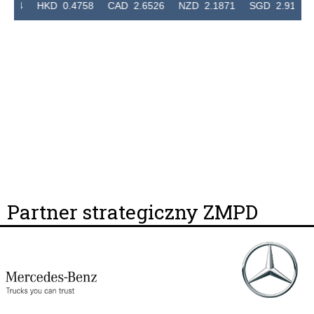
HKD 0.4758 CAD 2.6526 NZD 2.1871 SGD 2.9103 EUR 4.
Partner strategiczny ZMPD