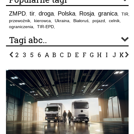
ZMPD
tir
droga
Polska
Rosja
granica
TIR
,
,
,
,
,
,
,
przewoźnik
kierowca
Ukraina
Białoruś
pojazd
celnik
,
,
,
,
,
,
ograniczenia
TIR-EPD
,
,
Tagi abc..
2
3
5
6
A
B
C
D
E
F
G
H
I
J
K
L
P
R
S
Ś
T
U
V
W
Z