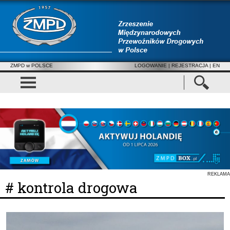
ZMPD w POLSCE
LOGOWANIE
|
REJESTRACJA
| EN
REKLAMA
# kontrola drogowa