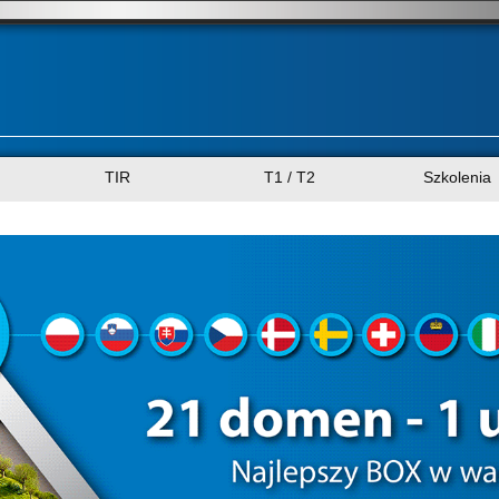
TIR
T1 / T2
Szkolenia