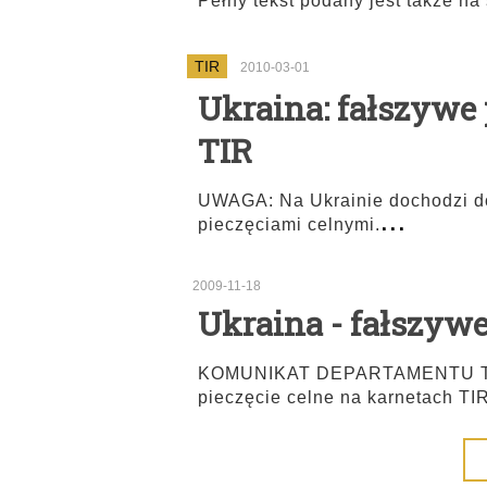
Pełny tekst podany jest także na 
TIR
2010-03-01
Ukraina: fałszywe 
TIR
UWAGA: Na Ukrainie dochodzi d
...
pieczęciami celnymi.
2009-11-18
Ukraina - fałszywe
KOMUNIKAT DEPARTAMENTU TIR 
pieczęcie celne na karnetach 