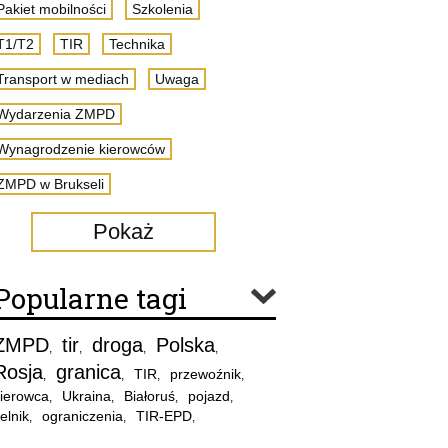
Pakiet mobilności
Szkolenia
T1/T2
TIR
Technika
Transport w mediach
Uwaga
Wydarzenia ZMPD
Wynagrodzenie kierowców
ZMPD w Brukseli
Pokaż
Popularne tagi
ZMPD
tir
droga
Polska
,
,
,
,
Rosja
granica
TIR
przewoźnik
,
,
,
,
ierowca
Ukraina
Białoruś
pojazd
,
,
,
,
elnik
ograniczenia
TIR-EPD
,
,
,