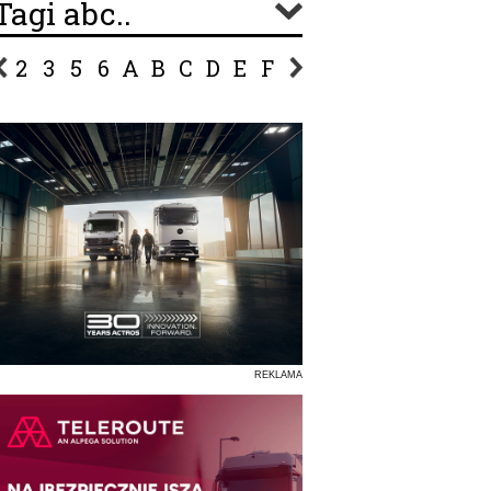
Tagi abc..
2
3
5
6
A
B
C
D
E
F
G
H
I
J
K
L
Ł
P
R
S
Ś
T
U
V
W
Z
REKLAMA