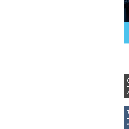
Tydzień 42/2019 r. Niemcy EUR 1
THB 0.1126 USD 3.7236 AUD 2.