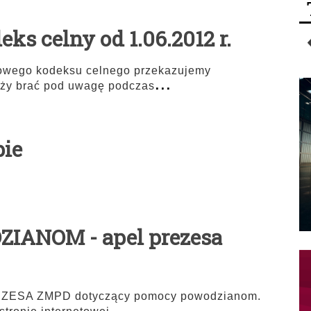
ks celny od 1.06.2012 r.
nowego kodeksu celnego przekazujemy
...
eży brać pod uwagę podczas
pie
ANOM - apel prezesa
EZESA ZMPD dotyczący pomocy powodzianom.