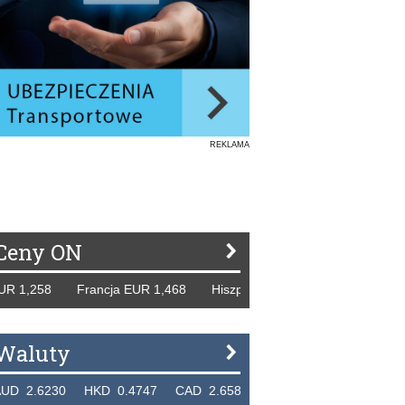
REKLAMA
Ceny ON
,258 Francja EUR 1,468 Hiszpania EUR 1,229 WB GBP 1,31
Waluty
6230 HKD 0.4747 CAD 2.6581 NZD 2.1889 SGD 2.9048 E