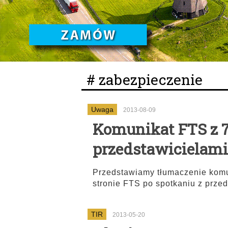
# zabezpieczenie
Uwaga
2013-08-09
Komunikat FTS z 7
przedstawicielami
Przedstawiamy tłumaczenie komu
stronie FTS po spotkaniu z prze
TIR
2013-05-20