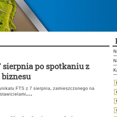
N
N
 sierpnia po spotkaniu z
K
 biznesu
nikatu FTS z 7 sierpnia, zamieszczonego na
...
dstawicielami