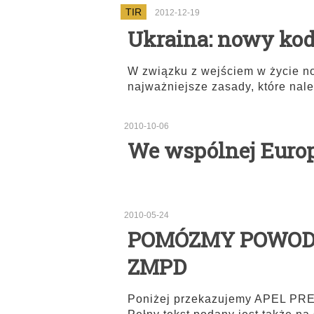
TIR
2012-12-19
Ukraina: nowy kode
W związku z wejściem w życie 
najważniejsze zasady, które nal
2010-10-06
We wspólnej Euro
2010-05-24
POMÓZMY POWODZI
ZMPD
Poniżej przekazujemy APEL PR