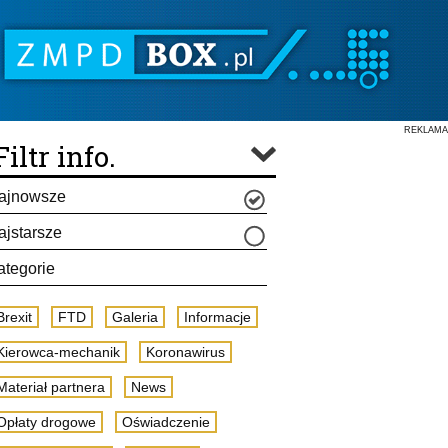
REKLAMA
Filtr info.
ajnowsze
ajstarsze
ategorie
Brexit
FTD
Galeria
Informacje
Kierowca-mechanik
Koronawirus
Materiał partnera
News
Opłaty drogowe
Oświadczenie