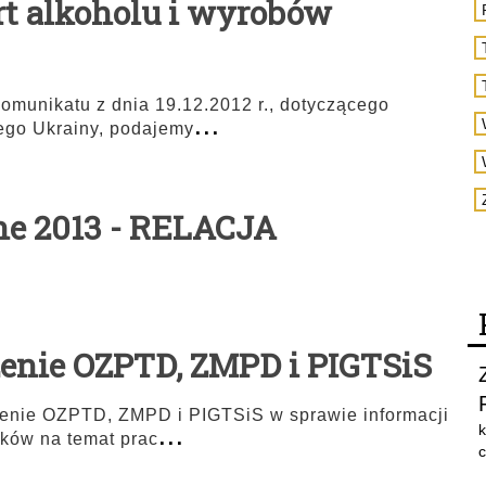
rt alkoholu i wyrobów
munikatu z dnia 19.12.2012 r., dotyczącego
...
ego Ukrainy, podajemy
ne 2013 - RELACJA
enie OZPTD, ZMPD i PIGTSiS
enie OZPTD, ZMPD i PIGTSiS w sprawie informacji
...
k
ków na temat prac
c