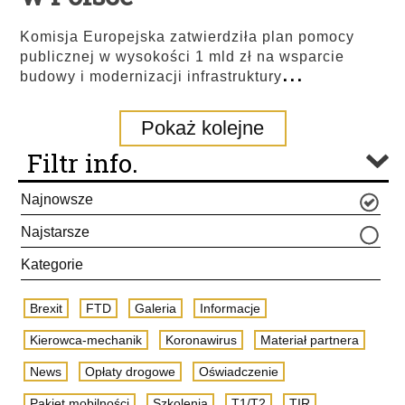
Komisja Europejska zatwierdziła plan pomocy
publicznej w wysokości 1 mld zł na wsparcie
...
budowy i modernizacji infrastruktury
Pokaż kolejne
Filtr info.
Najnowsze
Najstarsze
Kategorie
Brexit
FTD
Galeria
Informacje
Kierowca-mechanik
Koronawirus
Materiał partnera
News
Opłaty drogowe
Oświadczenie
Pakiet mobilności
Szkolenia
T1/T2
TIR