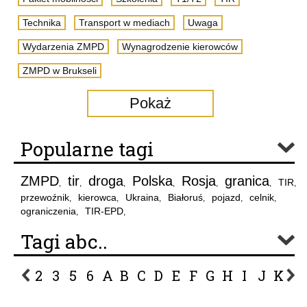
Technika
Transport w mediach
Uwaga
Wydarzenia ZMPD
Wynagrodzenie kierowców
ZMPD w Brukseli
Pokaż
Popularne tagi
ZMPD
tir
droga
Polska
Rosja
granica
TIR
,
,
,
,
,
,
,
przewoźnik
kierowca
Ukraina
Białoruś
pojazd
celnik
,
,
,
,
,
,
ograniczenia
TIR-EPD
,
,
Tagi abc..
2
3
5
6
A
B
C
D
E
F
G
H
I
J
K
L
P
R
S
Ś
T
U
V
W
Z