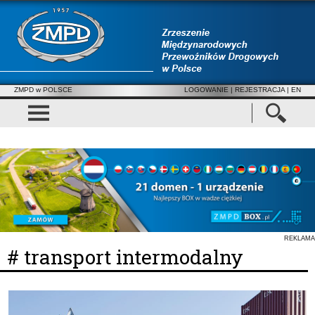
ZMPD w POLSCE
LOGOWANIE
|
REJESTRACJA
| EN
REKLAMA
# transport intermodalny