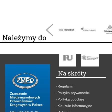
Należymy do
Na skróty
Regulamin
-
Polityka prywatności
-
Zrzeszenie
Międzynarodowych
Polityka coockies
-
Przewoźników
Drogowych w Polsce
Klauzule informacyjne
-