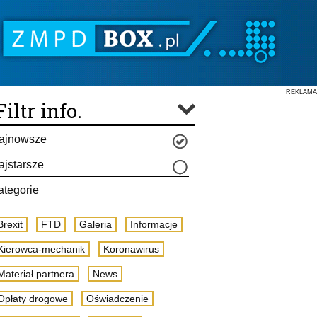
REKLAMA
Filtr info.
ajnowsze
ajstarsze
ategorie
Brexit
FTD
Galeria
Informacje
Kierowca-mechanik
Koronawirus
Materiał partnera
News
Opłaty drogowe
Oświadczenie