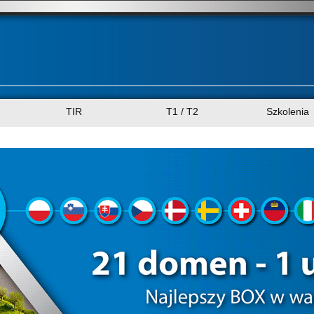
TIR
T1 / T2
Szkolenia