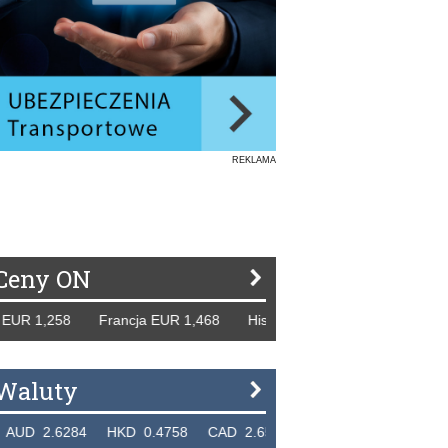
REKLAMA
Ceny ON
,258 Francja EUR 1,468 Hiszpania EUR 1,229 WB GBP 1,31
Waluty
6284 HKD 0.4758 CAD 2.6526 NZD 2.1871 SGD 2.9103 E