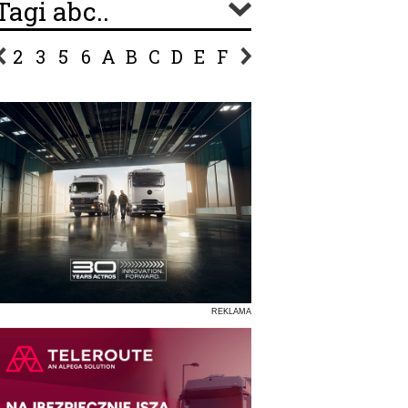
Tagi abc..
2
3
5
6
A
B
C
D
E
F
G
H
I
J
K
L
Ł
P
R
S
Ś
T
U
V
W
Z
REKLAMA