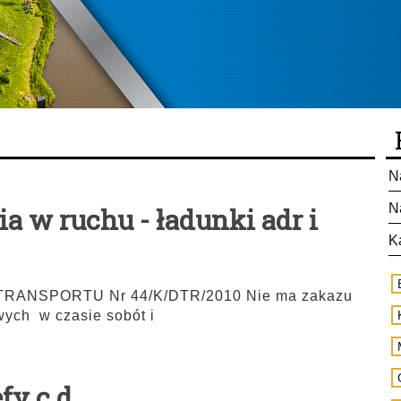
N
N
ia w ruchu - ładunki adr i
K
ANSPORTU Nr 44/K/DTR/2010 Nie ma zakazu
wych w czasie sobót i
fy c.d.