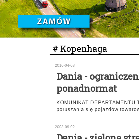
# Kopenhaga
2010-04-08
Dania - ograniczen
ponadnormat
KOMUNIKAT DEPARTAMENTU TR
poruszania się pojazdów towaro
2008-09-02
Dania - zielone stre