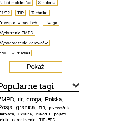
Pakiet mobilności
Szkolenia
T1/T2
TIR
Technika
Transport w mediach
Uwaga
Wydarzenia ZMPD
Wynagrodzenie kierowców
ZMPD w Brukseli
Pokaż
Popularne tagi
ZMPD
tir
droga
Polska
,
,
,
,
Rosja
granica
TIR
przewoźnik
,
,
,
,
ierowca
Ukraina
Białoruś
pojazd
,
,
,
,
elnik
ograniczenia
TIR-EPD
,
,
,