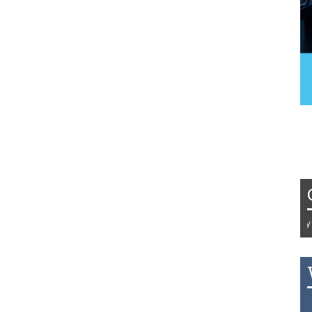
Tydzień 42/2019 r. Niemcy EUR 1
THB 0.1123 USD 3.7320 AUD 2.