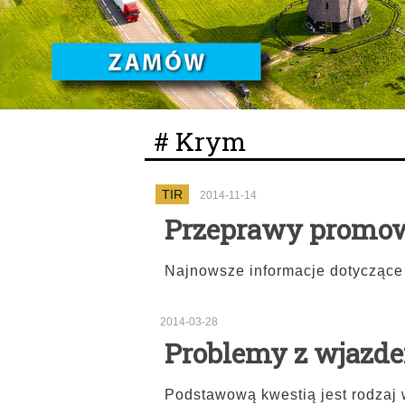
# Krym
TIR
2014-11-14
Przeprawy promow
Najnowsze informacje dotyczące
2014-03-28
Problemy z wjazd
Podstawową kwestią jest rodza