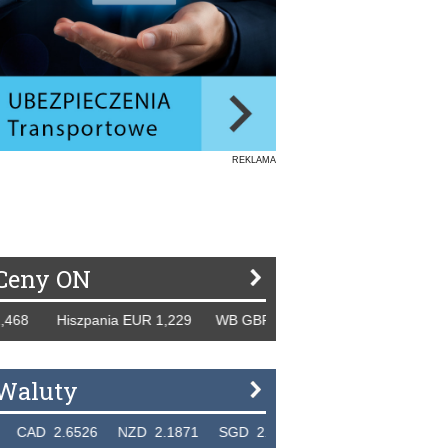
REKLAMA
Ceny ON
Hiszpania EUR 1,229 WB GBP 1,318 Rosja RUB 46,150 Tydz
Waluty
.6526 NZD 2.1871 SGD 2.9103 EUR 4.3050 HUF 0.01187