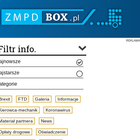
REKLAMA
Filtr info.
ajnowsze
ajstarsze
ategorie
Brexit
FTD
Galeria
Informacje
Kierowca-mechanik
Koronawirus
Materiał partnera
News
Opłaty drogowe
Oświadczenie