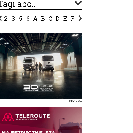
Tagi abc..
2
3
5
6
A
B
C
D
E
F
G
H
I
J
K
L
Ł
P
R
S
Ś
T
U
V
W
Z
REKLAMA