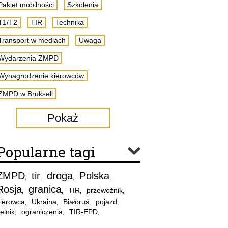
Pakiet mobilności
Szkolenia
T1/T2
TIR
Technika
Transport w mediach
Uwaga
Wydarzenia ZMPD
Wynagrodzenie kierowców
ZMPD w Brukseli
Pokaż
Popularne tagi
ZMPD
tir
droga
Polska
,
,
,
,
Rosja
granica
TIR
przewoźnik
,
,
,
,
ierowca
Ukraina
Białoruś
pojazd
,
,
,
,
elnik
ograniczenia
TIR-EPD
,
,
,