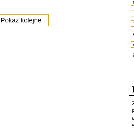
Pokaż kolejne
k
c