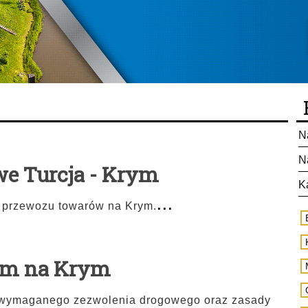
N
N
e Turcja - Krym
K
...
 przewozu towarów na Krym.
em na Krym
j wymaganego zezwolenia drogowego oraz zasady