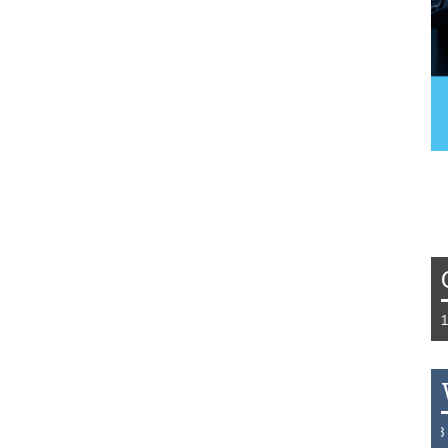
Tydzień 42/2019 r. Niemcy EUR 1,258 Francja EUR 1,468 
THB 0.1123 USD 3.7320 AUD 2.6284 HKD 0.4758 CAD 2