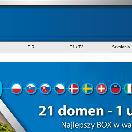
TIR
T1 / T2
Szkolenia