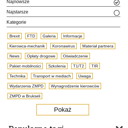
Najnowsze
Najstarsze
Kategorie
Brexit
FTD
Galeria
Informacje
Kierowca-mechanik
Koronawirus
Materiał partnera
News
Opłaty drogowe
Oświadczenie
Pakiet mobilności
Szkolenia
T1/T2
TIR
Technika
Transport w mediach
Uwaga
Wydarzenia ZMPD
Wynagrodzenie kierowców
ZMPD w Brukseli
Pokaż