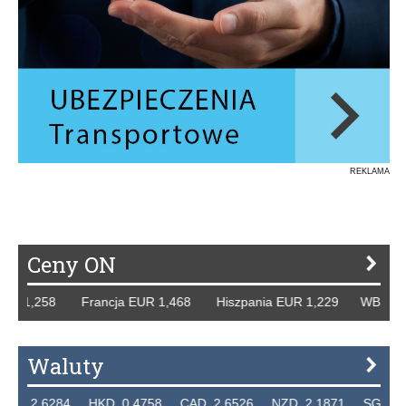
REKLAMA
Ceny ON
R 1,258 Francja EUR 1,468 Hiszpania EUR 1,229 WB GBP 1
Waluty
2.6284 HKD 0.4758 CAD 2.6526 NZD 2.1871 SGD 2.910