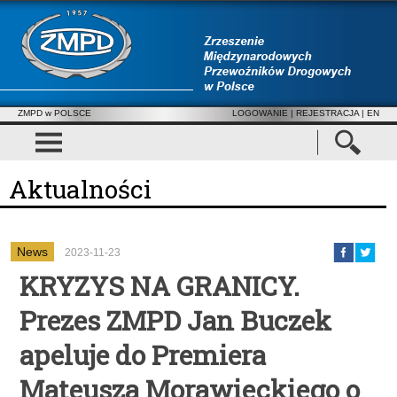
ZMPD w POLSCE
LOGOWANIE
|
REJESTRACJA
| EN
Aktualności
News
2023-11-23
KRYZYS NA GRANICY.
Prezes ZMPD Jan Buczek
apeluje do Premiera
Mateusza Morawieckiego o