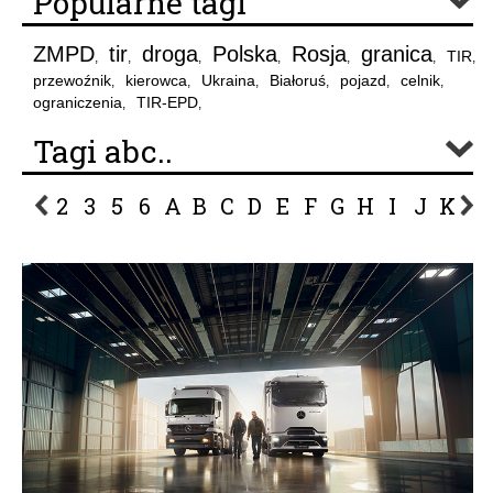
Popularne tagi
ZMPD
tir
droga
Polska
Rosja
granica
TIR
,
,
,
,
,
,
,
przewoźnik
kierowca
Ukraina
Białoruś
pojazd
celnik
,
,
,
,
,
,
ograniczenia
TIR-EPD
,
,
Tagi abc..
2
3
5
6
A
B
C
D
E
F
G
H
I
J
K
L
P
R
S
Ś
T
U
V
W
Z