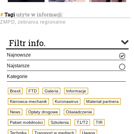
#
Tagi
użyte w informacji:
ZMPD
zebrania regionalne
,
Filtr info.
Najnowsze
Najstarsze
Kategorie
Brexit
FTD
Galeria
Informacje
Kierowca-mechanik
Koronawirus
Materiał partnera
News
Opłaty drogowe
Oświadczenie
Pakiet mobilności
Szkolenia
T1/T2
TIR
Technika
Transport w mediach
Uwaga