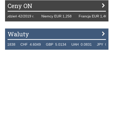
Ceny ON
ń 42/2019 r. Niemcy EUR 1,258 Francja EUR 1,468 Hiszpa
Waluty
CHF 4.6049 GBP 5.0134 UAH 0.0831 JPY 0.02359 CZK 