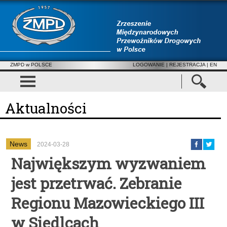
ZMPD w POLSCE
LOGOWANIE
|
REJESTRACJA
| EN
Aktualności
News
2024-03-28
Największym wyzwaniem
jest przetrwać. Zebranie
Regionu Mazowieckiego III
w Siedlcach