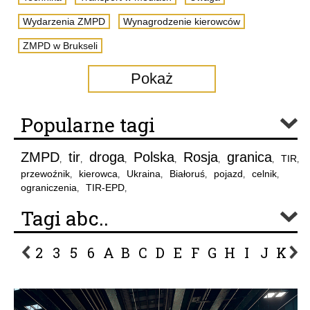
Wydarzenia ZMPD
Wynagrodzenie kierowców
ZMPD w Brukseli
Pokaż
Popularne tagi
ZMPD
tir
droga
Polska
Rosja
granica
TIR
,
,
,
,
,
,
,
przewoźnik
kierowca
Ukraina
Białoruś
pojazd
celnik
,
,
,
,
,
,
ograniczenia
TIR-EPD
,
,
Tagi abc..
2
3
5
6
A
B
C
D
E
F
G
H
I
J
K
L
P
R
S
Ś
T
U
V
W
Z