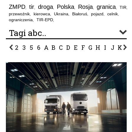
ZMPD
tir
droga
Polska
Rosja
granica
TIR
,
,
,
,
,
,
,
przewoźnik
kierowca
Ukraina
Białoruś
pojazd
celnik
,
,
,
,
,
,
ograniczenia
TIR-EPD
,
,
Tagi abc..
2
3
5
6
A
B
C
D
E
F
G
H
I
J
K
L
P
R
S
Ś
T
U
V
W
Z