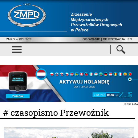
ZMPD w POLSCE
LOGOWANIE
|
REJESTRACJA
| EN
REKLAMA
# czasopismo Przewoźnik