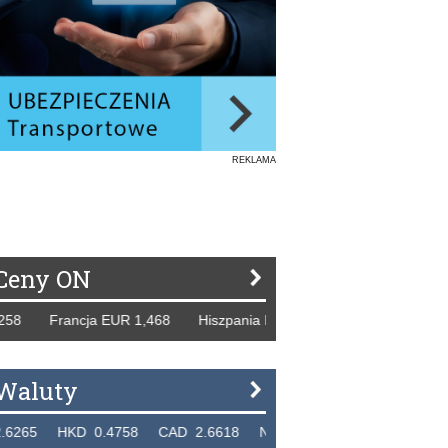
REKLAMA
Ceny ON
rancja EUR 1,468 Hiszpania EUR 1,229 WB GBP 1,318 Rosj
Waluty
KD 0.4758 CAD 2.6618 NZD 2.1914 SGD 2.9123 EUR 4.