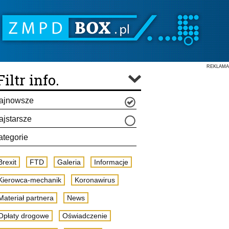
REKLAMA
Filtr info.
ajnowsze
ajstarsze
ategorie
Brexit
FTD
Galeria
Informacje
Kierowca-mechanik
Koronawirus
Materiał partnera
News
Opłaty drogowe
Oświadczenie