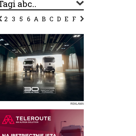
Tagi abc..
2
3
5
6
A
B
C
D
E
F
G
H
I
J
K
L
Ł
P
R
S
Ś
T
U
V
W
Z
REKLAMA