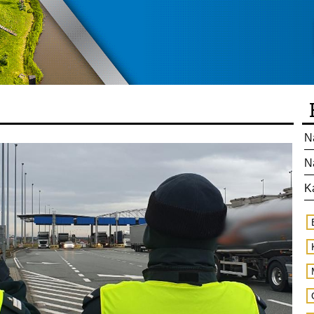
N
N
K