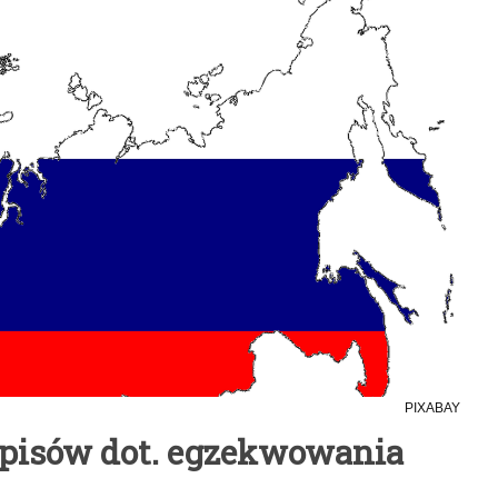
PIXABAY
episów dot. egzekwowania