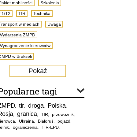
Pakiet mobilności
Szkolenia
T1/T2
TIR
Technika
Transport w mediach
Uwaga
Wydarzenia ZMPD
Wynagrodzenie kierowców
ZMPD w Brukseli
Pokaż
Popularne tagi
ZMPD
tir
droga
Polska
,
,
,
,
Rosja
granica
TIR
przewoźnik
,
,
,
,
ierowca
Ukraina
Białoruś
pojazd
,
,
,
,
elnik
ograniczenia
TIR-EPD
,
,
,