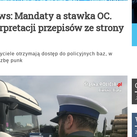
ws: Mandaty a stawka OC.
pretacji przepisów ze strony
yciele otrzymają dostęp do policyjnych baz, w
czbę punk
Tydzień 42/2019 r. Niemcy EUR 1,258 F
THB 0.1129 USD 3.7324 AUD 2.6265 H