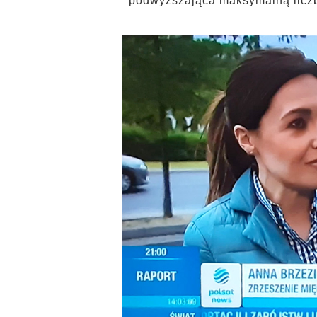
podwyższająca maksymalną licz