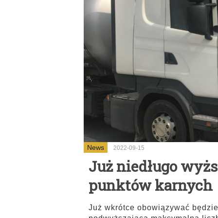
News
2022-09-15
Już niedługo wyż
punktów karnych
Już wkrótce obowiązywać będzie