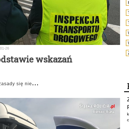
01-26
odstawie wskazań
...
zasady się nie
k
c