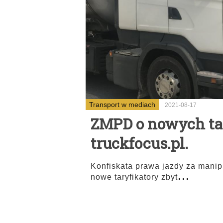
Transport w mediach
2021-08-17
ZMPD o nowych tar
truckfocus.pl.
Konfiskata prawa jazdy za manipu
...
nowe taryfikatory zbyt