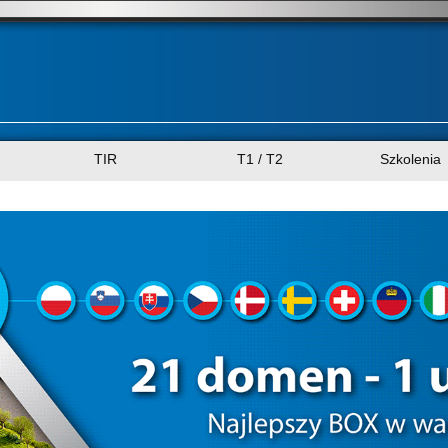
TIR
T1 / T2
Szkolenia