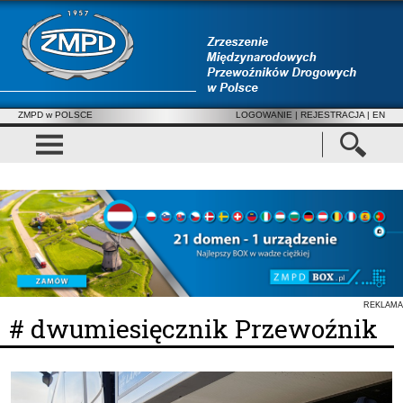
ZMPD w POLSCE
LOGOWANIE
|
REJESTRACJA
| EN
REKLAMA
# dwumiesięcznik Przewoźnik