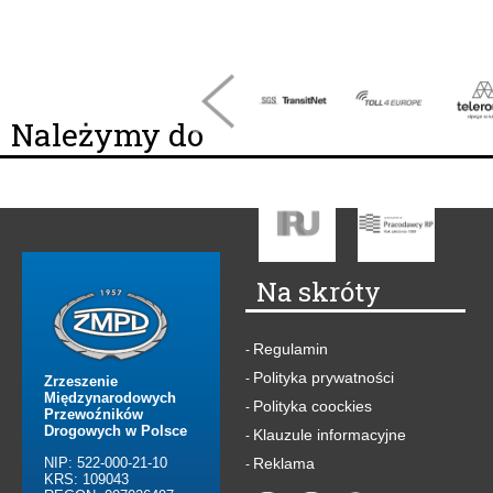
Należymy do
Na skróty
Regulamin
-
Polityka prywatności
-
Zrzeszenie
Międzynarodowych
Polityka coockies
-
Przewoźników
Drogowych w Polsce
Klauzule informacyjne
-
NIP: 522-000-21-10
Reklama
-
KRS: 109043