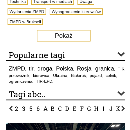
Technika
Transport w mediach
Uwaga
Wydarzenia ZMPD
Wynagrodzenie kierowców
ZMPD w Brukseli
Pokaż
Popularne tagi
ZMPD
tir
droga
Polska
Rosja
granica
TIR
,
,
,
,
,
,
,
przewoźnik
kierowca
Ukraina
Białoruś
pojazd
celnik
,
,
,
,
,
,
ograniczenia
TIR-EPD
,
,
Tagi abc..
2
3
5
6
A
B
C
D
E
F
G
H
I
J
K
L
P
R
S
Ś
T
U
V
W
Z