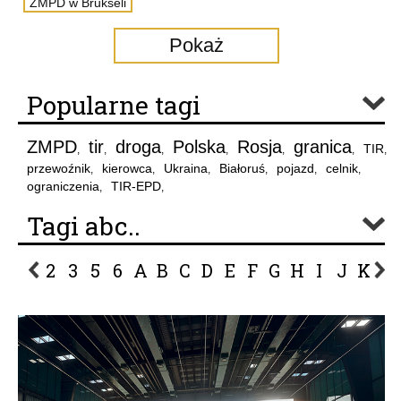
ZMPD w Brukseli
Pokaż
Popularne tagi
ZMPD
tir
droga
Polska
Rosja
granica
TIR
,
,
,
,
,
,
,
przewoźnik
kierowca
Ukraina
Białoruś
pojazd
celnik
,
,
,
,
,
,
ograniczenia
TIR-EPD
,
,
Tagi abc..
2
3
5
6
A
B
C
D
E
F
G
H
I
J
K
L
P
R
S
Ś
T
U
V
W
Z