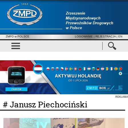
ZMPD w POLSCE
LOGOWANIE
|
REJESTRACJA
| EN
REKLAMA
# Janusz Piechociński