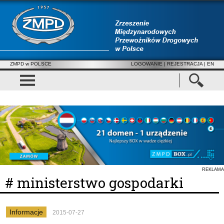
ZMPD w POLSCE
LOGOWANIE
|
REJESTRACJA
| EN
REKLAMA
# ministerstwo gospodarki
Informacje
2015-07-27