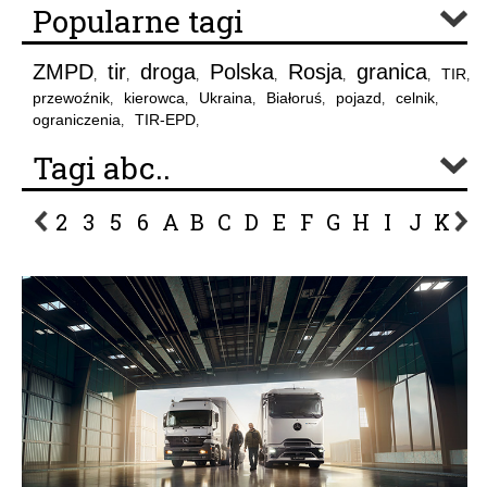
Popularne tagi
ZMPD
tir
droga
Polska
Rosja
granica
TIR
,
,
,
,
,
,
,
przewoźnik
kierowca
Ukraina
Białoruś
pojazd
celnik
,
,
,
,
,
,
ograniczenia
TIR-EPD
,
,
Tagi abc..
2
3
5
6
A
B
C
D
E
F
G
H
I
J
K
L
P
R
S
Ś
T
U
V
W
Z