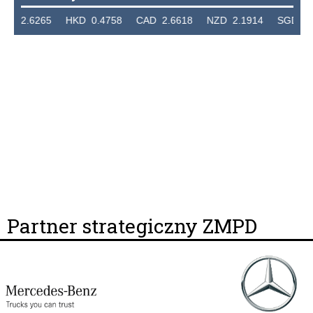
2.6265 HKD 0.4758 CAD 2.6618 NZD 2.1914 SGD 2.9123
Partner strategiczny ZMPD