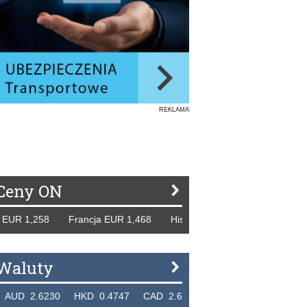
REKLAMA
Ceny ON
,258 Francja EUR 1,468 Hiszpania EUR 1,229 WB GBP 1,31
Waluty
6230 HKD 0.4747 CAD 2.6581 NZD 2.1889 SGD 2.9048 E