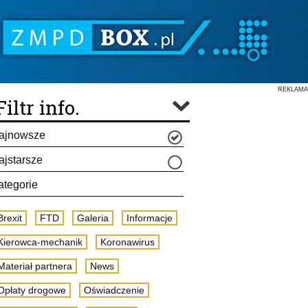
REKLAMA
Filtr info.
ajnowsze
ajstarsze
ategorie
Brexit
FTD
Galeria
Informacje
Kierowca-mechanik
Koronawirus
Materiał partnera
News
Opłaty drogowe
Oświadczenie