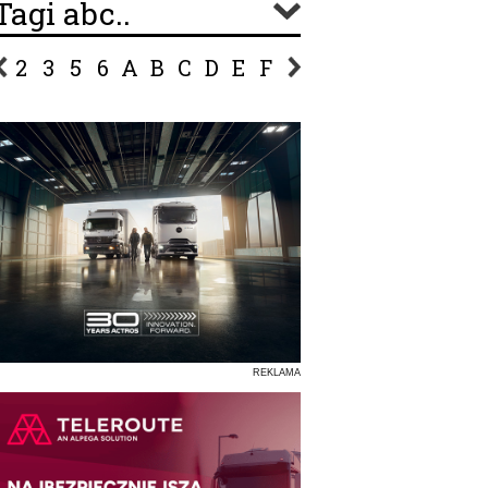
Tagi abc..
2
3
5
6
A
B
C
D
E
F
G
H
I
J
K
L
Ł
P
R
S
Ś
T
U
V
W
Z
REKLAMA