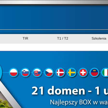
TIR
T1 / T2
Szkolenia