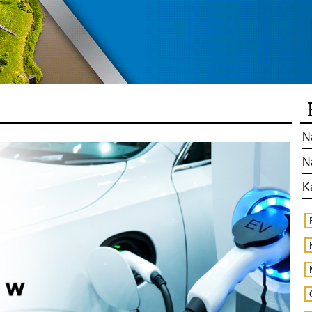
N
N
K