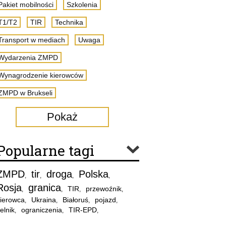
Pakiet mobilności
Szkolenia
T1/T2
TIR
Technika
Transport w mediach
Uwaga
Wydarzenia ZMPD
Wynagrodzenie kierowców
ZMPD w Brukseli
Pokaż
Popularne tagi
ZMPD
tir
droga
Polska
,
,
,
,
Rosja
granica
TIR
przewoźnik
,
,
,
,
ierowca
Ukraina
Białoruś
pojazd
,
,
,
,
elnik
ograniczenia
TIR-EPD
,
,
,