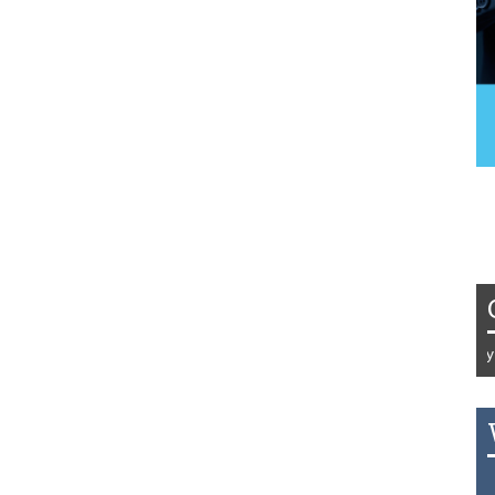
Tydzień 42/2019 r. Niemcy EUR 1
THB 0.1126 USD 3.7236 AUD 2.