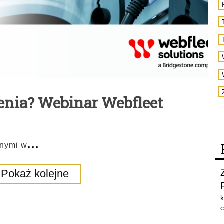
enia? Webinar Webfleet
...
znymi w
Pokaż kolejne
k
c