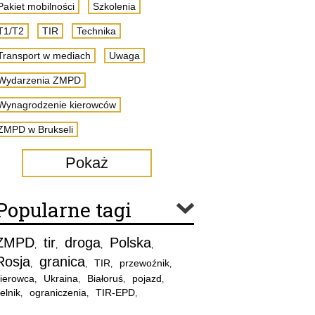
Pakiet mobilności
Szkolenia
T1/T2
TIR
Technika
Transport w mediach
Uwaga
Wydarzenia ZMPD
Wynagrodzenie kierowców
ZMPD w Brukseli
Pokaż
Popularne tagi
ZMPD
tir
droga
Polska
,
,
,
,
Rosja
granica
TIR
przewoźnik
,
,
,
,
ierowca
Ukraina
Białoruś
pojazd
,
,
,
,
elnik
ograniczenia
TIR-EPD
,
,
,