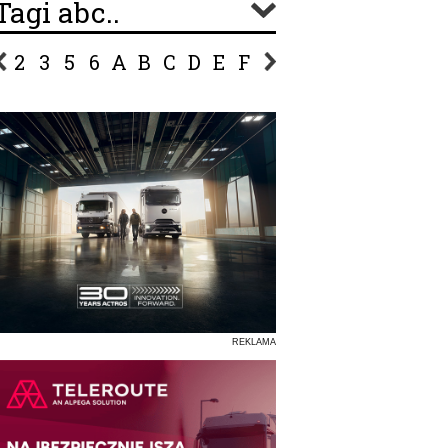
Tagi abc..
2
3
5
6
A
B
C
D
E
F
G
H
I
J
K
L
Ł
P
R
S
Ś
T
U
V
W
Z
REKLAMA