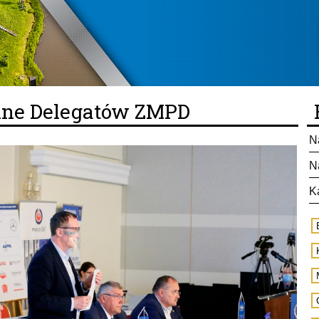
lne Delegatów ZMPD
N
N
K