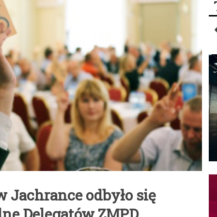
 w Jachrance odbyło się
lne Delegatów ZMPD