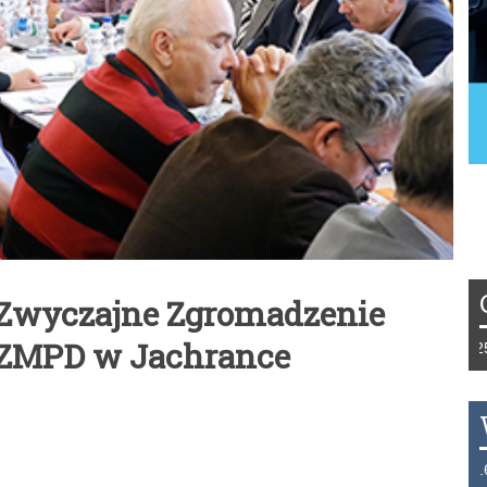
: Zwyczajne Zgromadzenie
 ZMPD w Jachrance
Tydzień 42/2019 r. Niemcy EUR 1,258 Fr
THB 0.1123 USD 3.7320 AUD 2.6284 HK