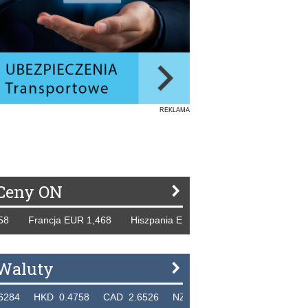
REKLAMA
Ceny ON
ancja EUR 1,468 Hiszpania EUR 1,229 WB GBP 1,318 Rosja
Waluty
D 0.4758 CAD 2.6526 NZD 2.1871 SGD 2.9103 EUR 4.3