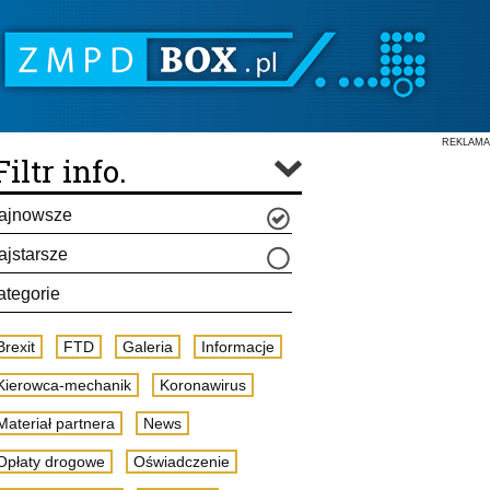
REKLAMA
Filtr info.
ajnowsze
ajstarsze
ategorie
Brexit
FTD
Galeria
Informacje
Kierowca-mechanik
Koronawirus
Materiał partnera
News
Opłaty drogowe
Oświadczenie