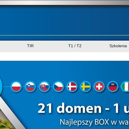
TIR
T1 / T2
Szkolenia