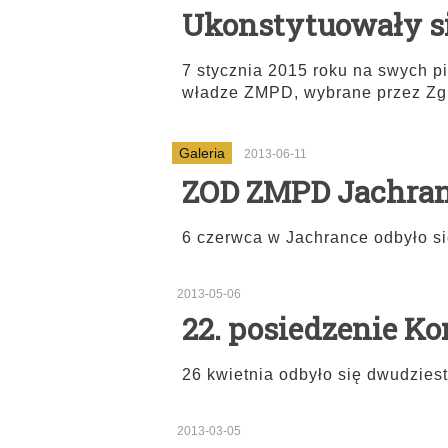
Ukonstytuowały s
7 stycznia 2015 roku na swych p
władze ZMPD, wybrane przez Z
Galeria
2013-06-11
ZOD ZMPD Jachrank
6 czerwca w Jachrance odbyło s
2013-05-06
22. posiedzenie K
26 kwietnia odbyło się dwudziest
2013-03-05