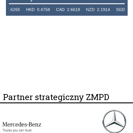
5 HKD 0.4758 CAD 2.6618 NZD 2.1914 SGD 2.9123 EUR
Partner strategiczny ZMPD