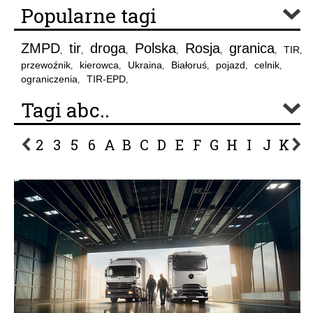
Popularne tagi
ZMPD
tir
droga
Polska
Rosja
granica
TIR
,
,
,
,
,
,
,
przewoźnik
kierowca
Ukraina
Białoruś
pojazd
celnik
,
,
,
,
,
,
ograniczenia
TIR-EPD
,
,
Tagi abc..
2
3
5
6
A
B
C
D
E
F
G
H
I
J
K
L
P
R
S
Ś
T
U
V
W
Z