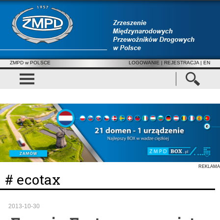
ZMPD w POLSCE
LOGOWANIE
|
REJESTRACJA
| EN
REKLAMA
# ecotax
2013-10-30