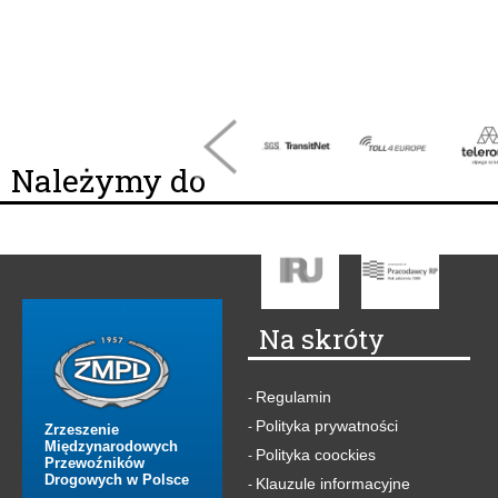
Należymy do
Na skróty
Regulamin
-
Polityka prywatności
-
Zrzeszenie
Międzynarodowych
Polityka coockies
-
Przewoźników
Drogowych w Polsce
Klauzule informacyjne
-