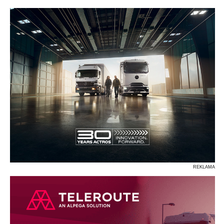
P
R
S
Ś
T
U
V
W
Z
REKLAMA