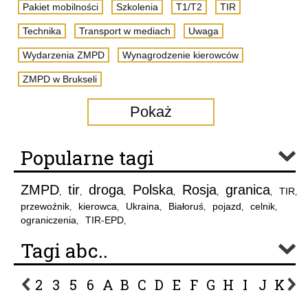
Pakiet mobilności
Szkolenia
T1/T2
TIR
Technika
Transport w mediach
Uwaga
Wydarzenia ZMPD
Wynagrodzenie kierowców
ZMPD w Brukseli
Pokaż
Popularne tagi
ZMPD
tir
droga
Polska
Rosja
granica
TIR
,
,
,
,
,
,
,
przewoźnik
kierowca
Ukraina
Białoruś
pojazd
celnik
,
,
,
,
,
,
ograniczenia
TIR-EPD
,
,
Tagi abc..
2
3
5
6
A
B
C
D
E
F
G
H
I
J
K
L