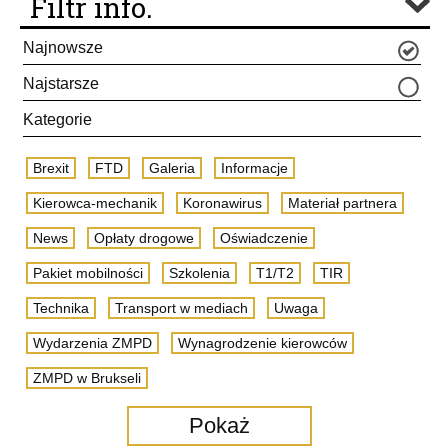
Filtr info.
Najnowsze
Najstarsze
Kategorie
Brexit
FTD
Galeria
Informacje
Kierowca-mechanik
Koronawirus
Materiał partnera
News
Opłaty drogowe
Oświadczenie
Pakiet mobilności
Szkolenia
T1/T2
TIR
Technika
Transport w mediach
Uwaga
Wydarzenia ZMPD
Wynagrodzenie kierowców
ZMPD w Brukseli
Pokaż