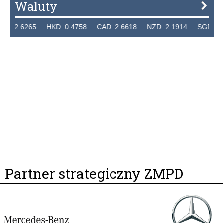
Waluty
2.6265 HKD 0.4758 CAD 2.6618 NZD 2.1914 SGD 2.9123
Partner strategiczny ZMPD