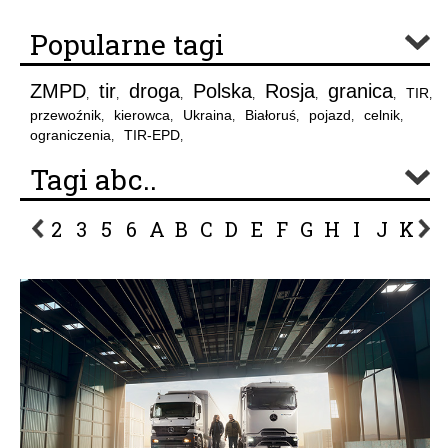
Popularne tagi
ZMPD
tir
droga
Polska
Rosja
granica
TIR
,
,
,
,
,
,
,
przewoźnik
kierowca
Ukraina
Białoruś
pojazd
celnik
,
,
,
,
,
,
ograniczenia
TIR-EPD
,
,
Tagi abc..
2
3
5
6
A
B
C
D
E
F
G
H
I
J
K
L
P
R
S
Ś
T
U
V
W
Z