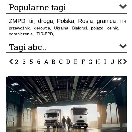
Popularne tagi
ZMPD
tir
droga
Polska
Rosja
granica
TIR
,
,
,
,
,
,
,
przewoźnik
kierowca
Ukraina
Białoruś
pojazd
celnik
,
,
,
,
,
,
ograniczenia
TIR-EPD
,
,
Tagi abc..
2
3
5
6
A
B
C
D
E
F
G
H
I
J
K
L
P
R
S
Ś
T
U
V
W
Z