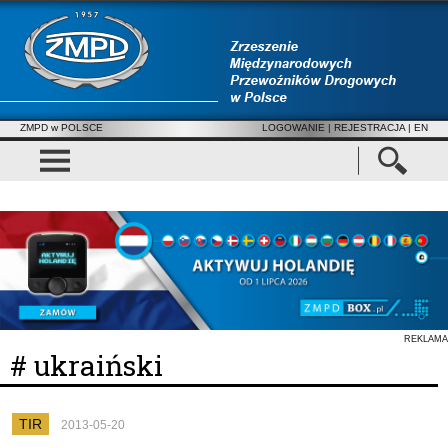
ZMPD w POLSCE
LOGOWANIE
|
REJESTRACJA
| EN
REKLAMA
# ukraiński
TIR
2013-05-20