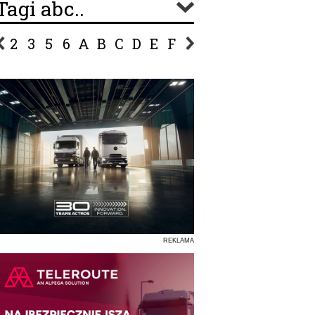
Tagi abc..
2
3
5
6
A
B
C
D
E
F
G
H
I
J
K
L
Ł
P
R
S
Ś
T
U
V
W
Z
REKLAMA