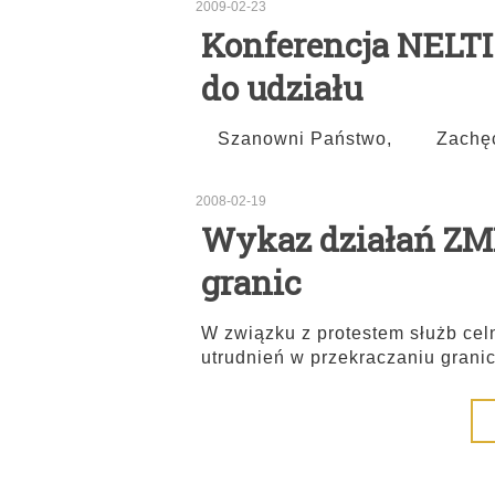
2009-02-23
Konferencja NELT
do udziału
Szanowni Państwo, Zachęcamy
2008-02-19
Wykaz działań ZM
granic
W związku z protestem służb cel
utrudnień w przekraczaniu grani