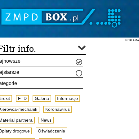
REKLAMA
Filtr info.
ajnowsze
ajstarsze
ategorie
Brexit
FTD
Galeria
Informacje
Kierowca-mechanik
Koronawirus
Materiał partnera
News
Opłaty drogowe
Oświadczenie