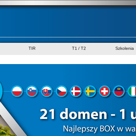
TIR
T1 / T2
Szkolenia