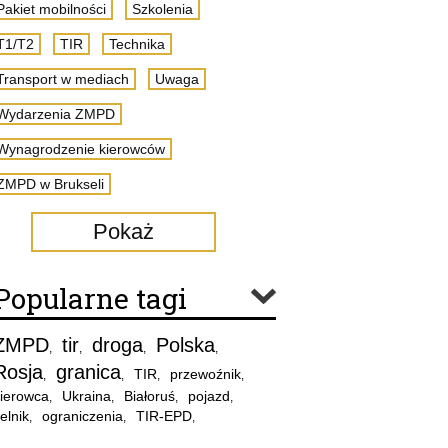
Pakiet mobilności
Szkolenia
T1/T2
TIR
Technika
Transport w mediach
Uwaga
Wydarzenia ZMPD
Wynagrodzenie kierowców
ZMPD w Brukseli
Pokaż
Popularne tagi
ZMPD
tir
droga
Polska
,
,
,
,
Rosja
granica
TIR
przewoźnik
,
,
,
,
ierowca
Ukraina
Białoruś
pojazd
,
,
,
,
elnik
ograniczenia
TIR-EPD
,
,
,