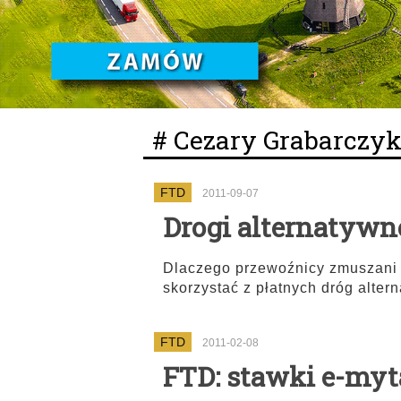
# Cezary Grabarczy
FTD
2011-09-07
Drogi alternatywne
Dlaczego przewoźnicy zmuszani 
skorzystać z płatnych dróg alter
FTD
2011-02-08
FTD: stawki e-myt