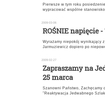
Pierwsze w tym roku posiedzenie
wypracować wspólne stanowisko
2009-03-06
ROŚNIE napięcie 
Wyrażamy niepokój wynikający z f
Jarmuziewicz dopiero po niepo
2009-02-27
Zapraszamy na Jed
25 marca
Szanowni Państwo, Zachęcamy do
"Reaktywacja Jedwabnego Szlak