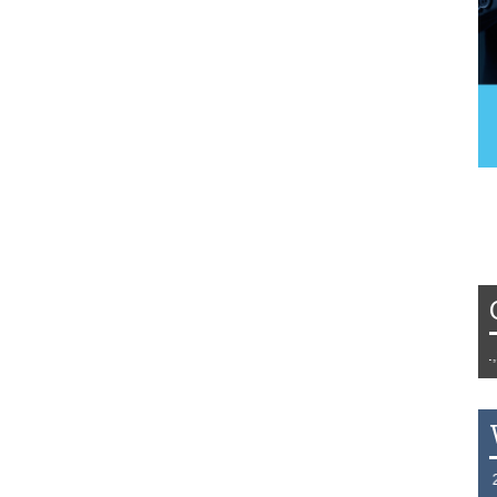
Tydzień 42/2019 r. Niemcy EUR 1,25
THB 0.1129 USD 3.7324 AUD 2.626