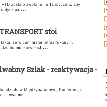
 FTD zostało zwołane na 11 stycznia, aby
...
 dotyczące
- TRANSPORT stoi
aktu, że wiceminister infrastruktury T.
...
wodzeniu moskiewskich
wabny Szlak - reaktywacja -
 udziału w Międzynarodowej Konferencji:
k
u - nowe mo
c