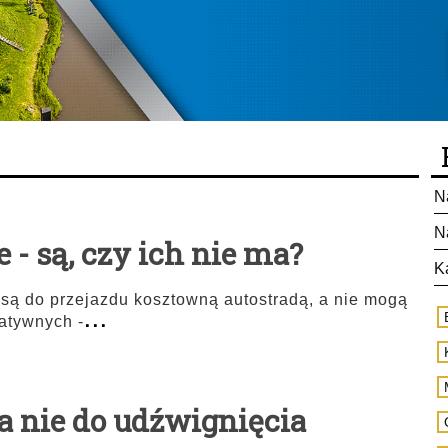
k
N
N
 - są, czy ich nie ma?
K
są do przejazdu kosztowną autostradą, a nie mogą
...
natywnych -
a nie do udźwignięcia