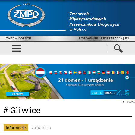
ZMPD w POLSCE
LOGOWANIE
|
REJESTRACJA
| EN
REKLAMA
# Gliwice
Informacje
2016-10-13