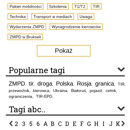
Pakiet mobilności
Szkolenia
T1/T2
TIR
Technika
Transport w mediach
Uwaga
Wydarzenia ZMPD
Wynagrodzenie kierowców
ZMPD w Brukseli
Pokaż
Popularne tagi
ZMPD
tir
droga
Polska
Rosja
granica
TIR
,
,
,
,
,
,
,
przewoźnik
kierowca
Ukraina
Białoruś
pojazd
celnik
,
,
,
,
,
,
ograniczenia
TIR-EPD
,
,
Tagi abc..
2
3
5
6
A
B
C
D
E
F
G
H
I
J
K
L