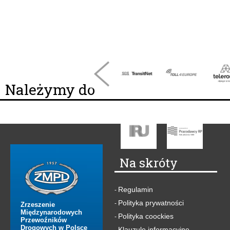
Należymy do
Na skróty
Regulamin
-
Polityka prywatności
-
Zrzeszenie
Międzynarodowych
Polityka coockies
-
Przewoźników
Drogowych w Polsce
Klauzule informacyjne
-