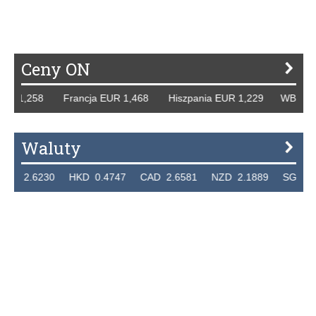
Ceny ON
R 1,258 Francja EUR 1,468 Hiszpania EUR 1,229 WB GBP 1
Waluty
 2.6230 HKD 0.4747 CAD 2.6581 NZD 2.1889 SGD 2.904