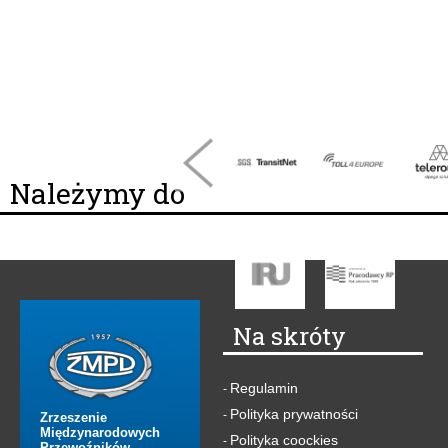
Należymy do
Na skróty
Regulamin
-
Polityka prywatności
-
Zrzeszenie
Międzynarodowych
Polityka coockies
-
Przewoźników