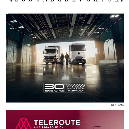
P
R
S
Ś
T
U
V
W
Z
REKLAMA