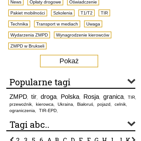
News
Opłaty drogowe
Oświadczenie
Pakiet mobilności
Szkolenia
T1/T2
TIR
Technika
Transport w mediach
Uwaga
Wydarzenia ZMPD
Wynagrodzenie kierowców
ZMPD w Brukseli
Pokaż
Popularne tagi
ZMPD
tir
droga
Polska
Rosja
granica
TIR
,
,
,
,
,
,
,
przewoźnik
kierowca
Ukraina
Białoruś
pojazd
celnik
,
,
,
,
,
,
ograniczenia
TIR-EPD
,
,
Tagi abc..
2
3
5
6
A
B
C
D
E
F
G
H
I
J
K
L