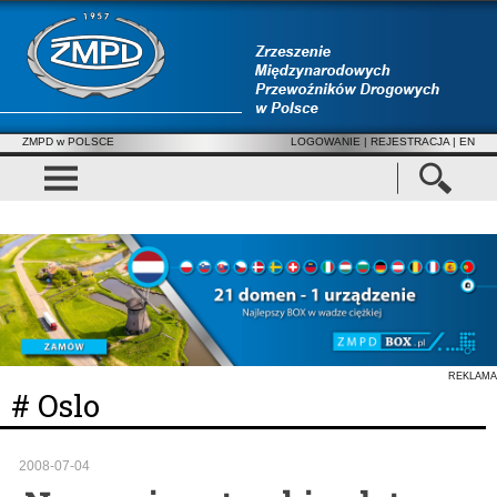
ZMPD w POLSCE
LOGOWANIE
|
REJESTRACJA
| EN
REKLAMA
# Oslo
2008-07-04