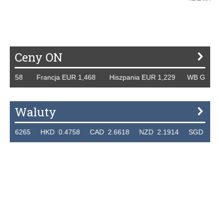
Ceny ON
1,258 Francja EUR 1,468 Hiszpania EUR 1,229 WB GBP 1,3
Waluty
.6265 HKD 0.4758 CAD 2.6618 NZD 2.1914 SGD 2.9123 