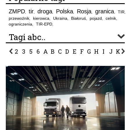
ZMPD
tir
droga
Polska
Rosja
granica
TIR
,
,
,
,
,
,
,
przewoźnik
kierowca
Ukraina
Białoruś
pojazd
celnik
,
,
,
,
,
,
ograniczenia
TIR-EPD
,
,
Tagi abc..
2
3
5
6
A
B
C
D
E
F
G
H
I
J
K
L
P
R
S
Ś
T
U
V
W
Z