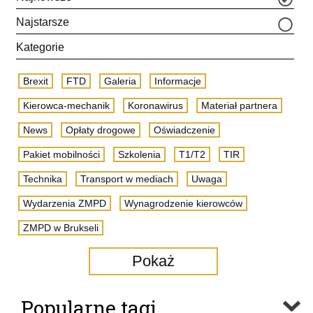
Najstarsze
Kategorie
Brexit
FTD
Galeria
Informacje
Kierowca-mechanik
Koronawirus
Materiał partnera
News
Opłaty drogowe
Oświadczenie
Pakiet mobilności
Szkolenia
T1/T2
TIR
Technika
Transport w mediach
Uwaga
Wydarzenia ZMPD
Wynagrodzenie kierowców
ZMPD w Brukseli
Pokaż
Popularne tagi