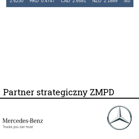
2.6230 HKD 0.4747 CAD 2.6581 NZD 2.1889 SGD 2.9048
Partner strategiczny ZMPD