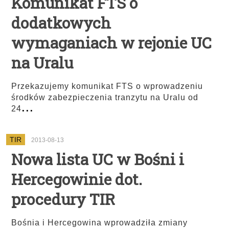
Komunikat FTS o
dodatkowych
wymaganiach w rejonie UC
na Uralu
Przekazujemy komunikat FTS o wprowadzeniu
środków zabezpieczenia tranzytu na Uralu od
...
24
TIR
2013-08-13
Nowa lista UC w Bośni i
Hercegowinie dot.
procedury TIR
Bośnia i Hercegowina wprowadziła zmiany