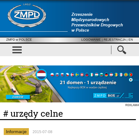
ZMPD w POLSCE
LOGOWANIE
|
REJESTRACJA
| EN
REKLAMA
# urzędy celne
Informacje
2015-07-08