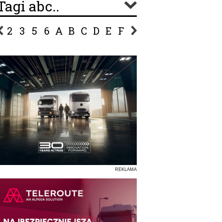
Tagi abc..
2
3
5
6
A
B
C
D
E
F
G
H
I
J
K
L
Ł
P
R
S
Ś
T
U
V
W
Z
REKLAMA