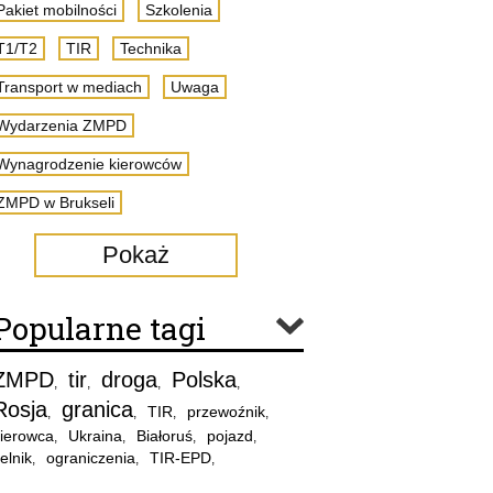
Pakiet mobilności
Szkolenia
T1/T2
TIR
Technika
Transport w mediach
Uwaga
Wydarzenia ZMPD
Wynagrodzenie kierowców
ZMPD w Brukseli
Pokaż
Popularne tagi
ZMPD
tir
droga
Polska
,
,
,
,
Rosja
granica
TIR
przewoźnik
,
,
,
,
ierowca
Ukraina
Białoruś
pojazd
,
,
,
,
elnik
ograniczenia
TIR-EPD
,
,
,