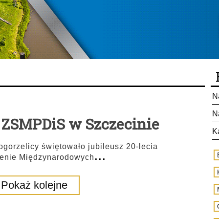
N
N
a ZSMPDiS w Szczecinie
K
ogorzelicy świętowało jubileusz 20-lecia
...
zenie Międzynarodowych
Pokaż kolejne