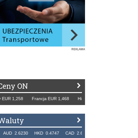
REKLAMA
Ceny ON
258 Francja EUR 1,468 Hiszpania EUR 1,229 WB GBP 1,318
Waluty
230 HKD 0.4747 CAD 2.6581 NZD 2.1889 SGD 2.9048 EU