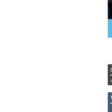
Tydzień 42/2019 r. Niemcy EUR 1,
THB 0.1126 USD 3.7236 AUD 2.6