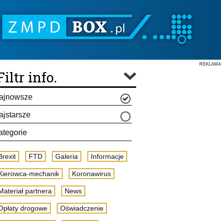
REKLAMA
Filtr info.
ajnowsze
ajstarsze
ategorie
Brexit
FTD
Galeria
Informacje
Kierowca-mechanik
Koronawirus
Materiał partnera
News
Opłaty drogowe
Oświadczenie