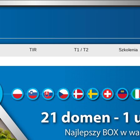
TIR
T1 / T2
Szkolenia